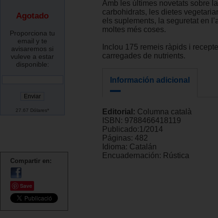
Amb les últimes novetats sobre la
carbohidrats, les dietes vegetaria
Agotado
els suplements, la seguretat en l’
moltes més coses.
Proporciona tu
email y te
Inclou 175 remeis ràpids i recept
avisaremos si
carregades de nutrients.
vuleve a estar
disponible:
Información adicional
27.67 Dólares*
Editorial:
Columna català
ISBN:
9788466418119
Publicado:
1/2014
Páginas:
482
Idioma:
Catalán
Encuadernación:
Rústica
Compartir en:
Save