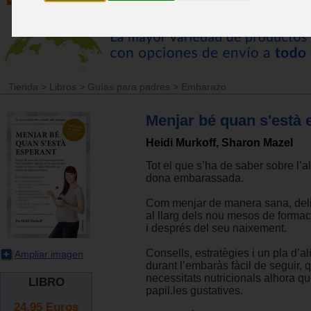
Tienda
>
Libros
>
Guías para padres
>
Embarazo
Menjar bé quan s'està 
Heidi Murkoff, Sharon Mazel
Tot el que s’ha de saber sobre l’a
dona embarassada.
Com menjar de manera sana, del
al llarg dels nou mesos de formaci
i després del seu naixement.
Consells, estratègies i un pla d’a
Ampliar imagen
durant l’embaràs fàcil de seguir, q
necessitats nutricionals alhora q
LIBRO
papil.les gustatives.
24.95
Euros