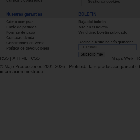
Cursos y congresos
Gestionar cookies
Nuestras garantías
BOLETÍN
Cómo comprar
Baja del boletin
Envío de pedidos
Alta en el boletin
Formas de pago
Ver último boletin publicado
Contacto tienda
Recibe nuestro boletín quincenal.
Condiciones de venta
Política de devoluciones
RSS
|
XHTML
|
CSS
Mapa Web
|
R
© Majo Producciones 2001-2026
- Prohibida la reproducción parcial o t
información mostrada