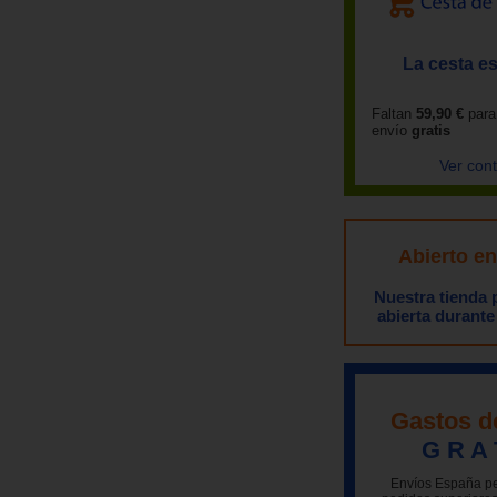
La cesta es
Faltan
59,90 €
para
envío
gratis
Ver con
Abierto e
Nuestra tienda
abierta durante
Gastos d
G R A 
Envíos España pe