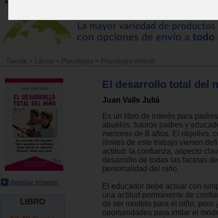
Tienda
>
Libros
>
Psicología
>
Psicología infantil
El desarrollo total del 
Juan Valls Juliá
Es un libro de interés para padre
abuelos, futuros padres y educad
menores de 8 años. El objetivo, c
límites de este trabajo vienen def
actitud: la confianza, aspecto cla
desarrollo de todas las facetas de
personalidad del niño.
Ampliar imagen
El educador debe actuar con simp
una actitud permanente de confia
LIBRO
de ser modelo para el niño, pero
oportunidades para imitar el mo