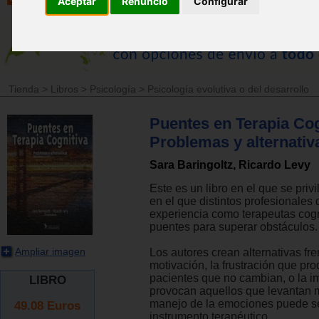
Aceptar
Renuncio
Configurar
Tienda
>
Libros
>
Psicología
>
Psicología evolutiva o del desarrollo
Puentes en Terapia Cog
Problemas y alternativ
Sara Baringoltz, Ricardo Levy
Este es un libro en el que se privil
en el que distintos profesionales
experiencia como terapeutas cogn
puentes para superar obstáculos.
Ampliar imagen
Los autores crean alternativas fre
motivación, la frustración que pr
pacientes que no cambian, o la i
LIBRO
provocan aquellos que levantan m
manejo de la emociones puede se
49.08
Euros
instrumento terapéutico.