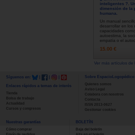
inteligentes ?. 
dimensión de la 
humana.
Un manual sencill
desarrollar en lo
capacidades como
autoestima, la soci
empatía o el autoc
15.00 €
Ver más artículos de 
Sobre EspacioLogopédico
Síguenos en:
|
|
|
Quienes somos
Enlaces rápidos a temas de interés
Aviso Legal
Tienda
Colabora con nosotros
Bolsa de trabajo
Contacta
Actualidad
ISSN 2013-0627
Cursos y congresos
Gestionar cookies
Nuestras garantías
BOLETÍN
Cómo comprar
Baja del boletin
Envío de pedidos
Alta en el boletin