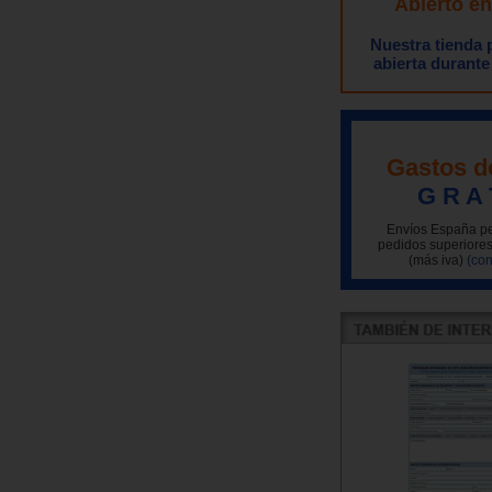
Abierto e
Nuestra tienda
abierta durante
Gastos d
G R A 
Envíos España pe
pedidos superiores
(más iva)
(con