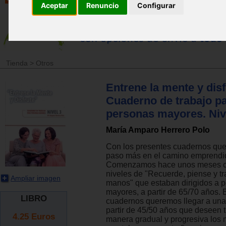
Aceptar
Renuncio
Configurar
Tienda
>
Otros
Entrene la mente y disf
Cuaderno de trabajo p
personas mayores. Niv
María Amparo Herrero Polo
Con los presentes cuadernos qu
paso más en el camino emprendi
Comenzamos hace unos meses c
niveles de "Recuerde, piense y t
Ampliar imagen
manos" que estaban dirigidos a 
mayores, a partir de 65/70 años.
LIBRO
cuadernos queremos llegar a una
partir de 45/50 años que deseen 
4.25
Euros
manera gradual y progresiva los