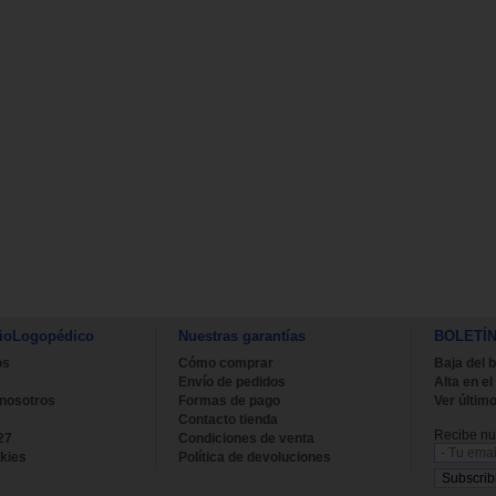
ioLogopédico
Nuestras garantías
BOLETÍ
os
Cómo comprar
Baja del b
Envío de pedidos
Alta en el
 nosotros
Formas de pago
Ver último
Contacto tienda
Recibe nue
27
Condiciones de venta
kies
Política de devoluciones