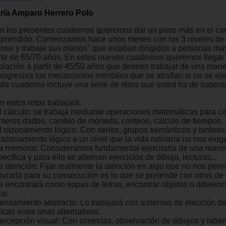
ría Amparo Herrero Polo
n los presentes cuadernos queremos dar un paso más en el c
prendido. Comenzamos hace unos meses con los 3 niveles de
ense y trabaje sus manos" que estaban dirigidos a personas ma
rtir de 65/70 años. En estos nuevos cuadernos queremos llegar
blación a partir de 45/50 años que deseen trabajar de una man
progresiva los mecanismos mentales que se atrofian si no se eje
da cuaderno incluye una serie de retos que usted ha de superar
 estos retos trabajará:
El cálculo: se trabaja mediante operaciones matemáticas para c
meros dados, cambio de moneda, conteos, cálculo de tiempos..
El razonamiento lógico: Con series, grupos semánticos y tanteo
razonamiento lógico a un nivel que la vida rutinaria no nos exig
La memoria: Consideramos fundamental ejercitarla de una mane
ecífica y para ello se alternan ejercicios de dibujo, lecturas...
La atención: Fijar realmente la atención en algo que no nos perm
sviarla para su consecución es lo que se pretende con otros de 
e encontrará como sopas de letras, encontrar objetos o diferenc
os.
Pensamiento abstracto: Lo trabajará con sistemas de elección d
icas entre unas alternativas.
Percepción visual: Con simetrías, observación de dibujos y laber