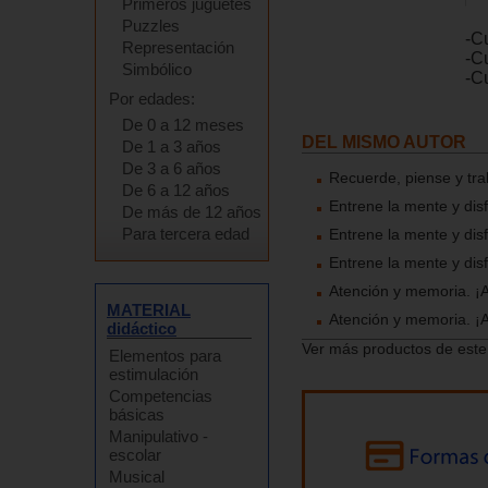
Primeros juguetes
Puzzles
-C
Representación
-C
Simbólico
-C
Por edades:
De 0 a 12 meses
DEL MISMO AUTOR
De 1 a 3 años
De 3 a 6 años
Recuerde, piense y tra
De 6 a 12 años
Entrene la mente y dis
De más de 12 años
Para tercera edad
Entrene la mente y dis
Entrene la mente y dis
Atención y memoria. ¡A 
MATERIAL
Atención y memoria. ¡A 
didáctico
Ver más productos de este
Elementos para
estimulación
Competencias
básicas
Manipulativo -
escolar
Musical