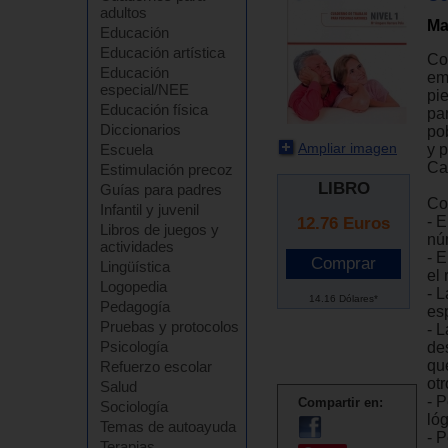
adultos
Ma
Educación
Educación artística
Co
Educación
em
especial/NEE
pi
Educación física
pa
Diccionarios
po
Ampliar imagen
y 
Escuela
Ca
Estimulación precoz
LIBRO
Guías para padres
Con
Infantil y juvenil
- 
12.76
Euros
Libros de juegos y
nú
actividades
- 
Lingüística
el 
Logopedia
- 
14.16 Dólares*
Pedagogía
esp
Pruebas y protocolos
- 
Psicología
de
qu
Refuerzo escolar
otr
Salud
- 
Compartir en:
Sociología
lóg
Temas de autoayuda
- 
Terapias