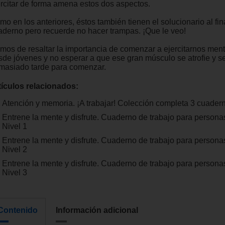
ercitar de forma amena estos dos aspectos.
o en los anteriores, éstos también tienen el solucionario al fin
aderno pero recuerde no hacer trampas. ¡Que le veo!
mos de resaltar la importancia de comenzar a ejercitarnos men
sde jóvenes y no esperar a que ese gran músculo se atrofie y s
masiado tarde para comenzar.
tículos relacionados:
Atención y memoria. ¡A trabajar! Colección completa 3 cuader
Entrene la mente y disfrute. Cuaderno de trabajo para person
Nivel 1
Entrene la mente y disfrute. Cuaderno de trabajo para person
Nivel 2
Entrene la mente y disfrute. Cuaderno de trabajo para person
Nivel 3
Contenido
Información adicional