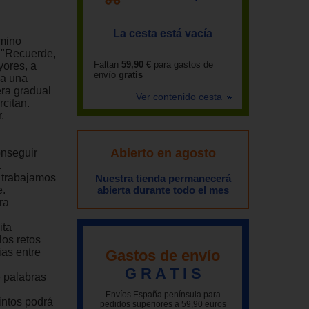
La cesta está vacía
amino
 "Recuerde,
Faltan
59,90 €
para gastos de
yores, a
envío
gratis
 a una
era gradual
Ver contenido cesta
rcitan.
.
Abierto en agosto
onseguir
.
s trabajamos
Nuestra tienda permanecerá
e.
abierta durante todo el mes
ra
ita
los retos
ias entre
Gastos de envío
G R A T I S
e palabras
Envíos España península para
intos podrá
pedidos superiores a 59,90 euros