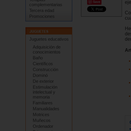
Save
ej
complementarias
Tercera edad
Com
Promociones
cu
He
de
de
Juguetes educativos
Adquisición de
Ar
conocimientos
Baño
Científicos
Construcción
Dominó
De exterior
Estimulación
intelectual y
memoria
Familiares
Manualidades
Motrices
Muñecos
Ordenador