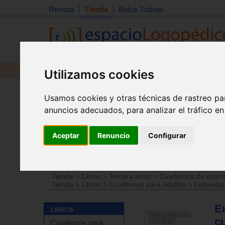
Revista
Tienda
Bolsa Trabajo
Utilizamos cookies
Revista
Libros
Material
Juguetes
Usamos cookies y otras técnicas de rastreo pa
anuncios adecuados, para analizar el tráfico e
Aceptar
Renuncio
Configurar
Tienda
>
Libros
>
Cuadernos para adultos
>
Estimula
Tienda
>
Libros
>
Tercera edad
>
Cuadernos de estim
Tienda
>
Libros
>
Tercera edad
>
Cuadernos de estim
Tienda
>
Libros
>
Cuadernos para adultos
>
Estimulac
En
c
Cuadernos para