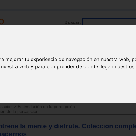
Buscar:
Formación
Directorio
Trabajo
Registro
ra mejorar tu experiencia de navegación en nuestra web, p
n nuestra web y para comprender de donde llegan nuestros v
ción memoria
ulación
>
Estimulación memoria
ulación
>
Estimulación de la percepción
ión de la percepción
trene la mente y disfrute. Colección compl
uadernos