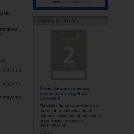
(más iva)
(condiciones)
al del
talmente
ea
nos
as mayores.
as mayores.
Rubio. Entrena tu mente.
Estimulación cognitiva.
as mayores.
Gnosias 2
Ejercicios de entrenamiento en
tareas de reconocimiento de
estímulos visuales, percepción y
organización espacial y
discriminación...
2.90 €