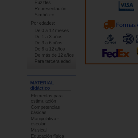
Puzzles
Representación
Simbólico
Por edades:
De 0 a 12 meses
De 1 a 3 años
De 3 a 6 años
De 6 a 12 años
De más de 12 años
Para tercera edad
MATERIAL
didáctico
Elementos para
estimulación
Competencias
básicas
Manipulativo -
escolar
Musical
Educación física