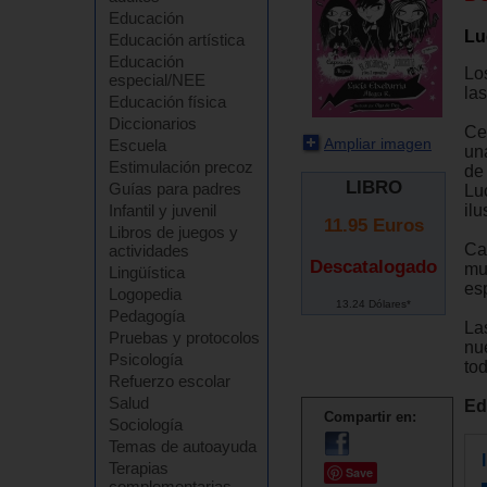
Educación
Lu
Educación artística
Educación
Lo
especial/NEE
la
Educación física
Diccionarios
Ce
Ampliar imagen
Escuela
un
Estimulación precoz
de
LIBRO
Guías para padres
Luc
il
Infantil y juvenil
11.95
Euros
Libros de juegos y
Ca
actividades
Descatalogado
mu
Lingüística
es
Logopedia
13.24 Dólares*
Pedagogía
La
Pruebas y protocolos
nu
Psicología
tod
Refuerzo escolar
Salud
Ed
Compartir en:
Sociología
Temas de autoayuda
Terapias
Save
complementarias