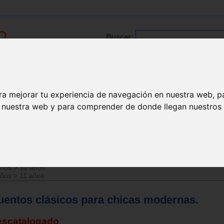
Buscar:
Formación
Directorio
Trabajo
Registro
ra mejorar tu experiencia de navegación en nuestra web, p
n nuestra web y para comprender de donde llegan nuestros v
años
>
9 años
años
>
10 años
años
>
11 años
uentos clásicos para chicas modernas.
escatalogado