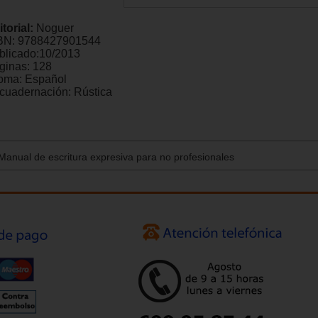
itorial:
Noguer
BN:
9788427901544
blicado:
10/2013
ginas:
128
ioma:
Español
cuadernación:
Rústica
 Manual de escritura expresiva para no profesionales