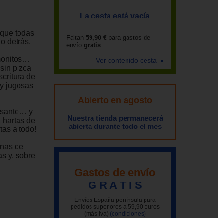
La cesta está vacía
 que todas
Faltan
59,90 €
para gastos de
o detrás.
envío
gratis
emonitos…
Ver contenido cesta
 sin pizca
critura de
 y jugosas
Abierto en agosto
uisante… y
Nuestra tienda permanecerá
 hartas de
abierta durante todo el mes
tas a todo!
rnas de
as y, sobre
Gastos de envío
G R A T I S
Envíos España península para
pedidos superiores a 59,90 euros
(más iva)
(condiciones)