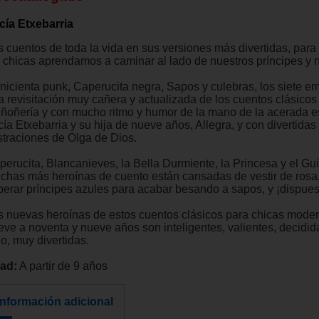
cía Etxebarria
s cuentos de toda la vida en sus versiones más divertidas, para
s chicas aprendamos a caminar al lado de nuestros príncipes y n
nicienta punk, Caperucita negra, Sapos y culebras, los siete 
a revisitación muy cañera y actualizada de los cuentos clásicos
 ñoñería y con mucho ritmo y humor de la mano de la acerada es
ía Etxebarria y su hija de nueve años, Allegra, y con divertidas
ustraciones de Olga de Dios.
perucita, Blancanieves, la Bella Durmiente, la Princesa y el G
chas más heroínas de cuento están cansadas de vestir de rosa,
perar príncipes azules para acabar besando a sapos, y ¡dispues
s nuevas heroínas de estos cuentos clásicos para chicas mode
eve a noventa y nueve años son inteligentes, valientes, decidid
o, muy divertidas.
ad:
A partir de 9 años
Información adicional