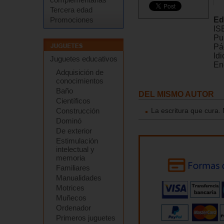
Tercera edad
Promociones
Ed
IS
Pu
Pá
Id
Juguetes educativos
En
Adquisición de
conocimientos
Baño
DEL MISMO AUTOR
Científicos
Construcción
La escritura que cura.
Dominó
De exterior
Estimulación
intelectual y
memoria
Familiares
Manualidades
Motrices
Muñecos
Ordenador
Primeros juguetes