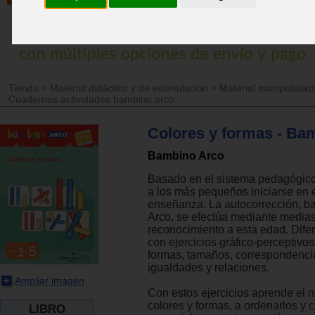
Tienda
>
Material didáctico y de estimulación
>
Material manipulativo
Cuadernos actividades bambino arco
Colores y formas - Ba
Bambino Arco
Basado en el sistema pedagógico
a los más pequeños iniciarse en 
enseñanza. La autocorrección, ba
Arco, se efectúa mediante medias 
reconocimiento a esta edad. Dife
con ejercicios gráfico-perceptivos
formas, tamaños, correspondenci
igualdades y relaciones.
Ampliar imagen
Con estos ejercicios aprende el ni
colores y formas, a ordenarlos y 
LIBRO