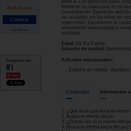
entre si. Los ejercicios están co
fortalecer su capacidad de obser
8.06
Euros
concentración. Ejercicios sencillo
ser resueltos por los niños sin n
supervisión. Desarrollan la capa
observación relacionando y comp
8.94 Dólares*
similares.
Edad:
De 3 a 5 años.
Estuche de control:
BambinoArco
Artículos relacionados:
Compartir en:
Estuche de control - Bambino
Save
Contenido
Información a
1. ¿Qué es lo que tiene el mismo 
2. Busca el mismo dibujo.
3. ¿Dónde ves tú el mismo dibuj
4. Busca la misma pieza del puzz