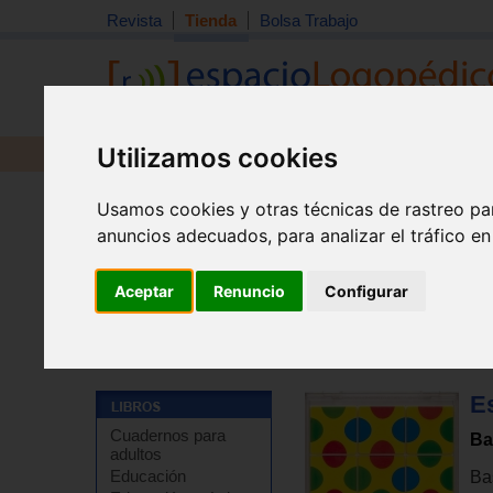
Revista
Tienda
Bolsa Trabajo
Utilizamos cookies
Revista
Libros
Material
Juguetes
Usamos cookies y otras técnicas de rastreo pa
anuncios adecuados, para analizar el tráfico e
Aceptar
Renuncio
Configurar
Tienda
>
Material didáctico y de estimulación
>
Materia
E
Cuadernos para
Ba
adultos
Educación
Ba