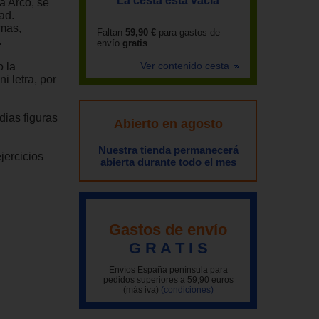
La cesta está vacía
a Arco, se
ad.
rmas,
Faltan
59,90 €
para gastos de
.
envío
gratis
Ver contenido cesta
o la
i letra, por
dias figuras
Abierto en agosto
Nuestra tienda permanecerá
jercicios
abierta durante todo el mes
Gastos de envío
G R A T I S
Envíos España península para
pedidos superiores a 59,90 euros
(más iva)
(condiciones)