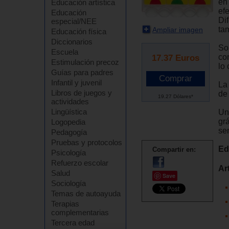
en
Educación artística
ef
Educación
Dif
especial/NEE
ta
Ampliar imagen
Educación física
Diccionarios
So
Escuela
con
17.37
Euros
Estimulación precoz
lo
Guías para padres
Infantil y juvenil
La
Libros de juegos y
de
19.27 Dólares*
actividades
Lingüística
Un
gr
Logopedia
se
Pedagogía
Pruebas y protocolos
Ed
Compartir en:
Psicología
Refuerzo escolar
Ar
Salud
Save
Sociología
Temas de autoayuda
Terapias
complementarias
Tercera edad