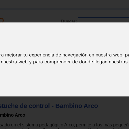
Buscar:
Formación
Directorio
Trabajo
Registro
ra mejorar tu experiencia de navegación en nuestra web, p
n nuestra web y para comprender de donde llegan nuestros v
l manipulativo
>
Sistema Arco
>
Estuches
stuche de control - Bambino Arco
mbino Arco
sado en el sistema pedagógico Arco, permite a los más pequeño