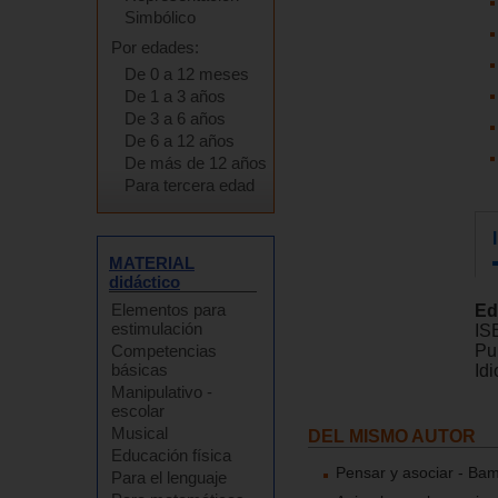
Simbólico
Por edades:
De 0 a 12 meses
De 1 a 3 años
De 3 a 6 años
De 6 a 12 años
De más de 12 años
Para tercera edad
MATERIAL
didáctico
Elementos para
Ed
estimulación
IS
Competencias
Pu
básicas
Id
Manipulativo -
escolar
Musical
DEL MISMO AUTOR
Educación física
Pensar y asociar - Ba
Para el lenguaje