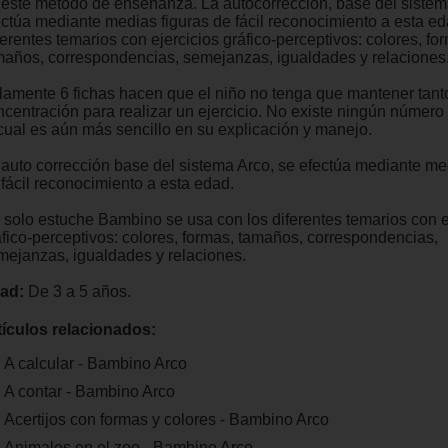
 este método de enseñanza. La autocorrección, base del sistem
ectúa mediante medias figuras de fácil reconocimiento a esta ed
erentes temarios con ejercicios gráfico-perceptivos: colores, fo
maños, correspondencias, semejanzas, igualdades y relaciones
lamente 6 fichas hacen que el niño no tenga que mantener tant
centración para realizar un ejercicio. No existe ningún número n
 cual es aún más sencillo en su explicación y manejo.
 auto corrección base del sistema Arco, se efectúa mediante me
 fácil reconocimiento a esta edad.
 solo estuche Bambino se usa con los diferentes temarios con e
áfico-perceptivos: colores, formas, tamaños, correspondencias,
mejanzas, igualdades y relaciones.
ad:
De 3 a 5 años.
tículos relacionados:
A calcular - Bambino Arco
A contar - Bambino Arco
Acertijos con formas y colores - Bambino Arco
Animales en el zoo - Bambino Arco