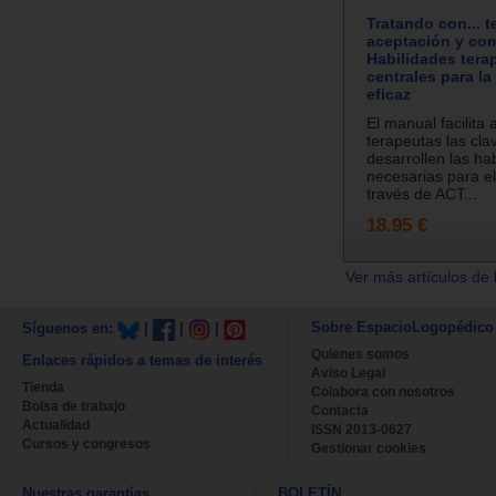
Tratando con... t
aceptación y co
Habilidades tera
centrales para la
eficaz
El manual facilita 
terapeutas las cla
desarrollen las ha
necesarias para el
través de ACT...
18.95 €
Ver más artículos de 
Sobre EspacioLogopédico
Síguenos en:
|
|
|
Quienes somos
Enlaces rápidos a temas de interés
Aviso Legal
Tienda
Colabora con nosotros
Bolsa de trabajo
Contacta
Actualidad
ISSN 2013-0627
Cursos y congresos
Gestionar cookies
Nuestras garantías
BOLETÍN