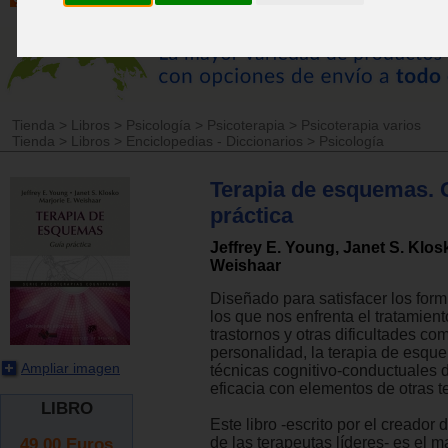
Tienda
>
Libros
>
Psicología
>
Psicoterapia
>
Psicoterapia varios
Tienda
>
Libros
>
Enciclopedias - Diccionarios
>
Psicología
Terapia de esquemas. 
práctica
Jeffrey E. Young, Janet S. Klosk
Weishaar
Diseñado para satisfacer los form
los que nos enfrenta el tratamient
trastornos y otras dificultades co
personalidad, la terapia de esq
Ampliar imagen
técnicas cognitivo-conductuales
eficacia con elementos de otras t
LIBRO
Este libro -escrito por el creador
49.00
Euros
de las terapeutas líderes- es el 