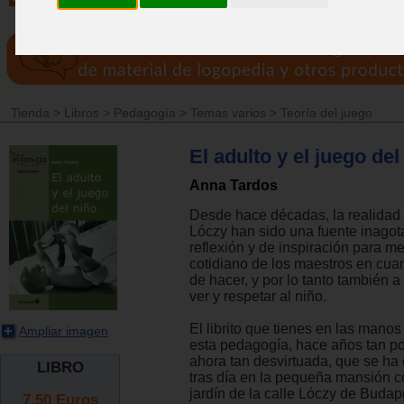
Tienda
>
Libros
>
Pedagogía
>
Temas varios
>
Teoría del juego
El adulto y el juego del
Anna Tardos
Desde hace décadas, la realidad y
Lóczy han sido una fuente inagot
reflexión y de inspiración para me
cotidiano de los maestros en cua
de hacer, y por lo tanto también 
ver y respetar al niño.
El librito que tienes en las manos
Ampliar imagen
esta pedagogía, hace años tan p
ahora tan desvirtuada, que se ha 
LIBRO
tras día en la pequeña mansión c
jardín de la calle Lóczy de Budap
7.50
Euros