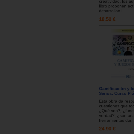
creatividad, los a
libro proponen act
desarrollan l...
18.50 €
Gamificación y l
Serios. Curso Pr
Esta obra da respu
cuestiones que to
¿Qué son?, ¿func
verdad?, ¿son un
herramientas dur..
24.90 €