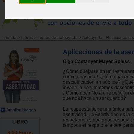
Tienda
>
Libros
>
Temas de autoayuda
>
Autoayuda - Relaciones soc
Aplicaciones de la aser
Olga Castanyer Mayer-Spiess
¿Cómo quejarse en un restaurante
comida pasada? ¿Cómo hacer fre
descalificación en público? ¿Qué
invade la ira y tememos descontr
¿Cómo decir No a una petición 
que nos hace un ser querido?
La respuesta tiene una única pal
Ampliar imagen
asertividad. La Asertividad es la
respetarnos y hacernos respetar, s
LIBRO
tampoco el respeto a la otra pers
9.00
Euros