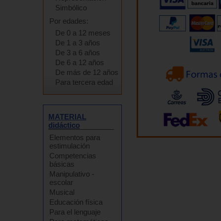
Simbólico
Por edades:
De 0 a 12 meses
De 1 a 3 años
De 3 a 6 años
De 6 a 12 años
De más de 12 años
Para tercera edad
MATERIAL
didáctico
Elementos para
estimulación
Competencias
básicas
Manipulativo -
escolar
Musical
Educación física
Para el lenguaje