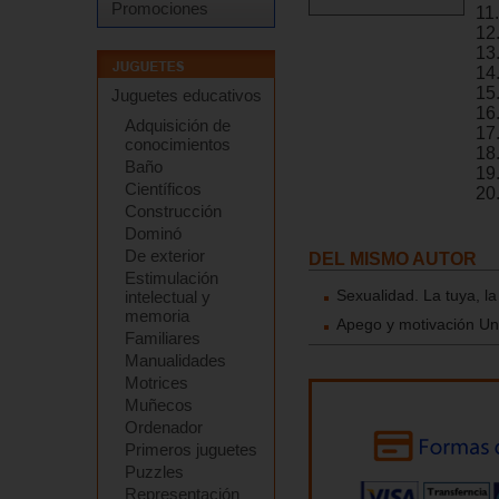
Promociones
11.
12.
13.
14
15
Juguetes educativos
16
Adquisición de
17.
conocimientos
18.
Baño
19
Científicos
20.
Construcción
Dominó
De exterior
DEL MISMO AUTOR
Estimulación
Sexualidad. La tuya, l
intelectual y
memoria
Apego y motivación Una
Familiares
Manualidades
Motrices
Muñecos
Ordenador
Primeros juguetes
Puzzles
Representación