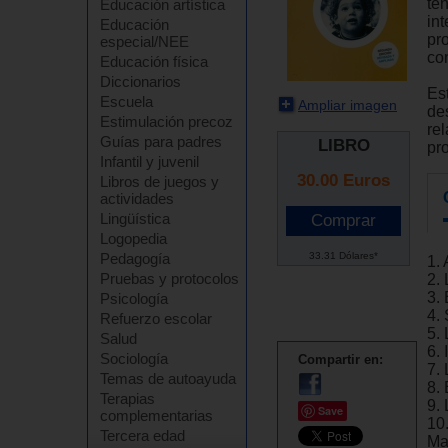
te
Educación artística
in
Educación
pr
especial/NEE
co
Educación física
Diccionarios
Est
Escuela
Ampliar imagen
des
Estimulación precoz
rel
Guías para padres
LIBRO
pro
Infantil y juvenil
30.00
Euros
Libros de juegos y
actividades
Lingüística
Logopedia
33.31 Dólares*
Pedagogía
1. 
Pruebas y protocolos
2. 
3. 
Psicología
4.
Refuerzo escolar
5. 
Salud
6.
Sociología
Compartir en:
7. 
Temas de autoayuda
8.
Terapias
9.
Save
complementarias
10
Tercera edad
Ma