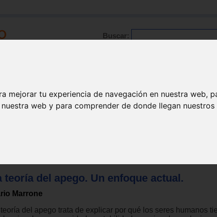
Buscar:
Formación
Directorio
Trabajo
Registro
ra mejorar tu experiencia de navegación en nuestra web, p
n nuestra web y para comprender de donde llegan nuestros v
apia varios
 teoría del apego. Un enfoque actual.
rio Marrone
 teoría del apego trata de explicar por qué los seres humanos ti