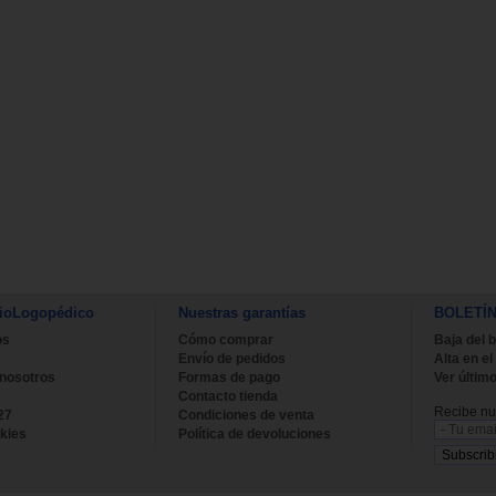
ioLogopédico
Nuestras garantías
BOLETÍ
os
Cómo comprar
Baja del b
Envío de pedidos
Alta en el
 nosotros
Formas de pago
Ver último
Contacto tienda
Recibe nue
27
Condiciones de venta
kies
Política de devoluciones