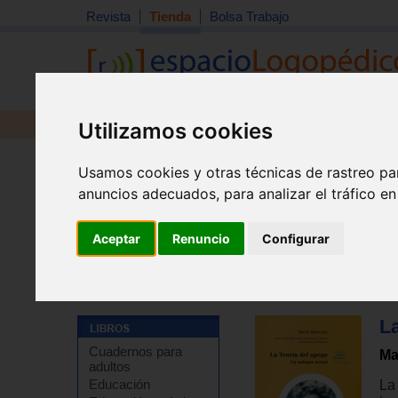
Revista
Tienda
Bolsa Trabajo
Utilizamos cookies
Revista
Libros
Material
Juguetes
Usamos cookies y otras técnicas de rastreo pa
anuncios adecuados, para analizar el tráfico e
Aceptar
Renuncio
Configurar
Tienda
>
Libros
>
Psicología
>
Psicoterapia
>
Psicoter
La
Cuadernos para
Ma
adultos
Educación
La