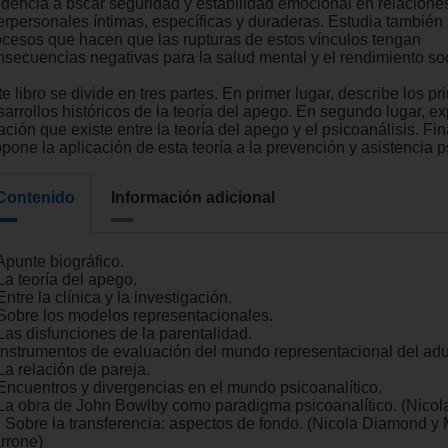
ndencia a bscar seguridad y estabilidad emocional en relacione
terpersonales íntimas, específicas y duraderas. Estudia también 
ocesos que hacen que las rupturas de estos vínculos tengan
nsecuencias negativas para la salud mental y el rendimiento soc
e libro se divide en tres partes. En primer lugar, describe los pr
arrollos históricos de la teoría del apego. En segundo lugar, ex
ación que existe entre la teoría del apego y el psicoanálisis. Fi
pone la aplicación de esta teoría a la prevención y asistencia ps
Contenido
Información adicional
Apunte biográfico.
La teoría del apego.
Entre la clínica y la investigación.
 Sobre los modelos representacionales.
Las disfunciones de la parentalidad.
 Instrumentos de evaluación del mundo representacional del adu
La relación de pareja.
 Encuentros y divergencias en el mundo psicoanalítico.
 La obra de John Bowlby como paradigma psicoanalítico. (Nico
. Sobre la transferencia: aspectos de fondo. (Nicola Diamond y 
rrone)