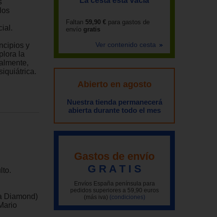
La cesta está vacía
s
los
Faltan
59,90 €
para gastos de
ial.
envío
gratis
Ver contenido cesta
incipios y
plora la
nalmente,
iquiátrica.
Abierto en agosto
Nuestra tienda permanecerá
abierta durante todo el mes
Gastos de envío
G R A T I S
lto.
Envíos España península para
pedidos superiores a 59,90 euros
la Diamond)
(más iva)
(condiciones)
Mario