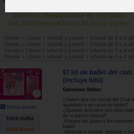
Tienda
>
Libros
>
Infantil y juvenil
>
Infantil de 5 a 8 a
Tienda
>
Libros
>
Infantil y juvenil
>
Infantil de 5 a 8 a
Tienda
>
Libros
>
Infantil y juvenil
>
Infantil de 5 a 8 a
Tienda
>
Libros
>
Infantil y juvenil
>
Infantil de 5 a 8 a
El kit de ballet del club
(incluye tutú)
Geronimo Stilton
¿Sabes que las chicas del Club 
apuntado a un curso de ballet?
Ampliar imagen
¿Quieres descubrir con ellas todo
de la danza clásica?
TAPA DURA
-Ensaya los pasos y los movimien
ballet.
14.96
Euros
-Aprende a vestirte, peinarte y 