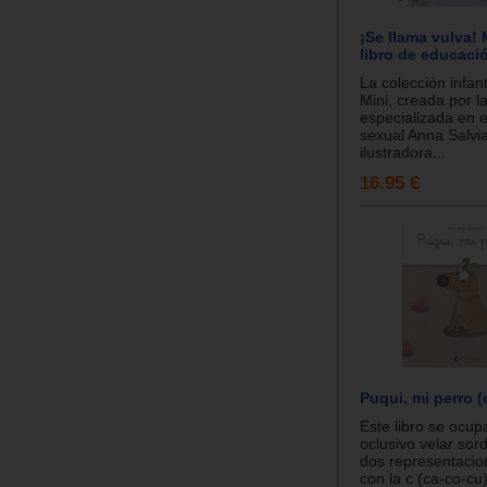
¡Se llama vulva! 
libro de educaci
La colección infant
Mini, creada por l
especializada en 
sexual Anna Salvia
ilustradora...
16.95 €
Puqui, mi perro (
Este libro se ocu
oclusivo velar sor
dos representacion
con la c (ca-co-cu)