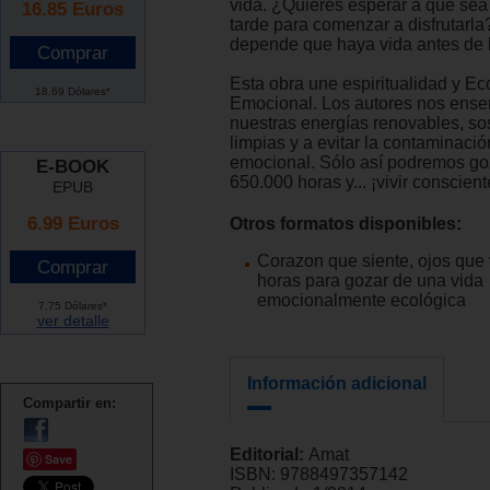
vida. ¿Quieres esperar a que se
16.85
Euros
tarde para comenzar a disfrutarl
depende que haya vida antes de 
Esta obra une espiritualidad y Ec
18.69 Dólares*
Emocional. Los autores nos enseñ
nuestras energías renovables, so
limpias y a evitar la contaminació
emocional. Sólo así podremos go
E-BOOK
650.000 horas y... ¡vivir conscien
EPUB
6.99 Euros
Otros formatos disponibles:
Corazon que siente, ojos que
horas para gozar de una vida
emocionalmente ecológica
7.75 Dólares*
ver detalle
Información adicional
Compartir en:
Editorial:
Amat
Save
ISBN:
9788497357142