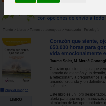
Tienda
>
Libros
>
Temas de autoayuda
>
Autoayuda - Psicología
Corazón que siente, oj
650.000 horas para goz
vida emocionalmente e
Jaume Soler, M. Mercè Conang
Corazón que siente, ojos que ven
llamada de atención y un desafío,
a reflexionar y a preguntarnos si
amando, creando y, en definitiva, 
suficiente.
Ampliar imagen
Este libro es un libro despertador
alerta para que no permanezcas 
LIBRO
al máximo de las oportunidades q