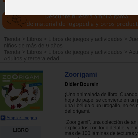
Tienda
>
Libros
>
Libros de juegos y actividades
>
Jue
niños de más de 9 años
Tienda
>
Libros
>
Libros de juegos y actividades
>
Act
Adultos y tercera edad
Zoorigami
Didier Boursin
¡Una animalada de libro! Cuando
hoja de papel se convierte en un 
una libélula o un urogallo, no es 
del origami.
Ampliar imagen
“Zoorigami”, una colección de an
explicados con todo detalle, y en
LIBRO
más de 100 láminas de texturas y