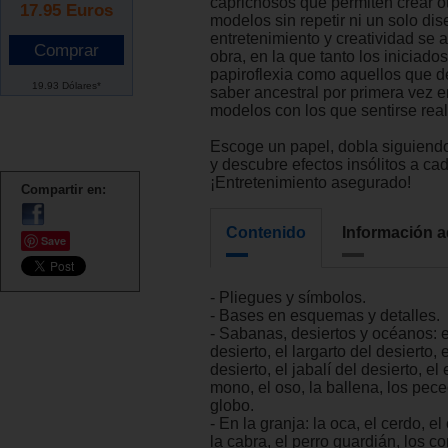
caprichosos que permiten crear ot
17.95
Euros
modelos sin repetir ni un solo dis
entretenimiento y creatividad se 
obra, en la que tanto los iniciados
papiroflexia como aquellos que 
19.93 Dólares*
saber ancestral por primera vez 
modelos con los que sentirse rea
Escoge un papel, dobla siguiend
y descubre efectos insólitos a c
¡Entretenimiento asegurado!
Compartir en:
Contenido
Información a
Save
- Pliegues y símbolos.
- Bases en esquemas y detalles.
- Sabanas, desiertos y océanos: e
desierto, el largarto del desierto, 
desierto, el jabalí del desierto, el e
mono, el oso, la ballena, los pecec
globo.
- En la granja: la oca, el cerdo, el
la cabra, el perro guardián, los con