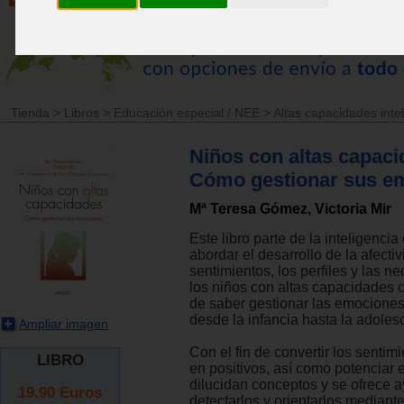
Tienda
>
Libros
>
Educación especial / NEE
>
Altas capacidades inte
Niños con altas capaci
Cómo gestionar sus e
Mª Teresa Gómez, Victoria Mir
Este libro parte de la inteligenci
abordar el desarrollo de la afectiv
sentimientos, los perfiles y las n
los niños con altas capacidades c
de saber gestionar las emociones
desde la infancia hasta la adoles
Ampliar imagen
Con el fin de convertir los sentim
LIBRO
en positivos, así como potenciar e
dilucidan conceptos y se ofrece 
19.90
Euros
detectarlos y orientarlos mediant