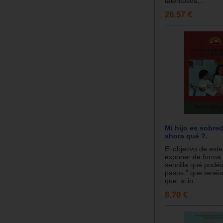
talentosos;...
26.57 €
Mi hijo es sobred
ahora qué ?.
El objetivo de este
exponer de forma 
sencilla qué podéis
pasos ” que tenéi
que, si in...
8.70 €