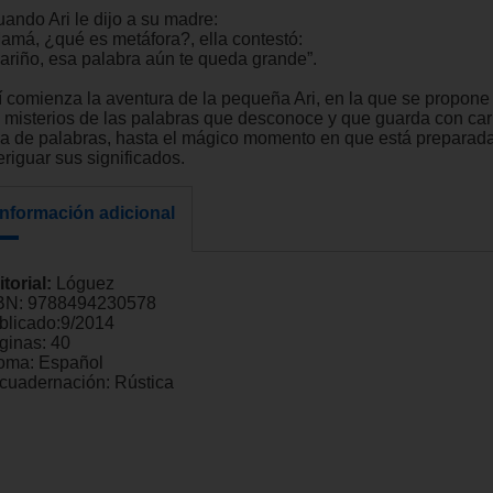
uando Ari le dijo a su madre:
Mamá, ¿qué es metáfora?, ella contestó:
Cariño, esa palabra aún te queda grande”.
í comienza la aventura de la pequeña Ari, en la que se propone
s misterios de las palabras que desconoce y que guarda con car
ja de palabras, hasta el mágico momento en que está preparad
riguar sus significados.
Información adicional
itorial:
Lóguez
BN:
9788494230578
blicado:
9/2014
ginas:
40
ioma:
Español
cuadernación:
Rústica