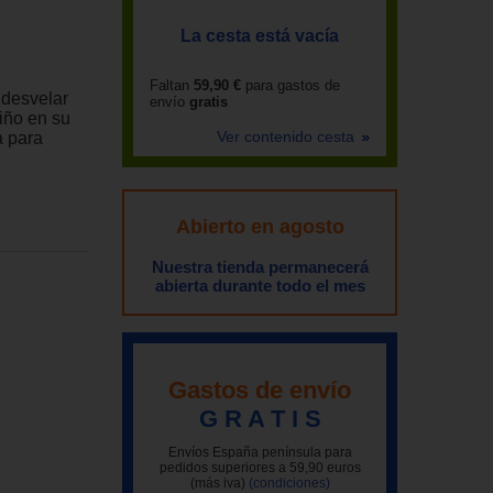
La cesta está vacía
Faltan
59,90 €
para gastos de
 desvelar
envío
gratis
iño en su
Ver contenido cesta
a para
Abierto en agosto
Nuestra tienda permanecerá
abierta durante todo el mes
Gastos de envío
G R A T I S
Envíos España península para
pedidos superiores a 59,90 euros
(más iva)
(condiciones)