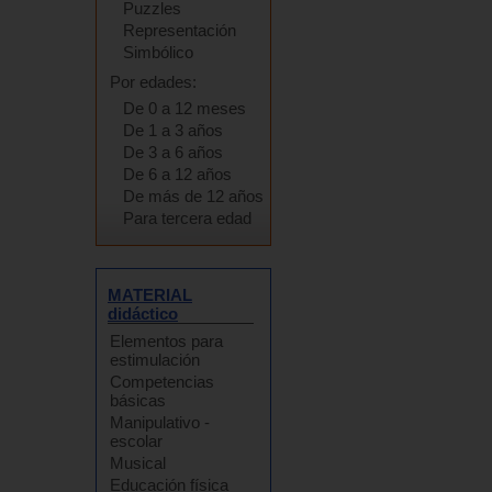
Puzzles
Representación
Simbólico
Por edades:
De 0 a 12 meses
De 1 a 3 años
De 3 a 6 años
De 6 a 12 años
De más de 12 años
Para tercera edad
MATERIAL
didáctico
Elementos para
estimulación
Competencias
básicas
Manipulativo -
escolar
Musical
Educación física