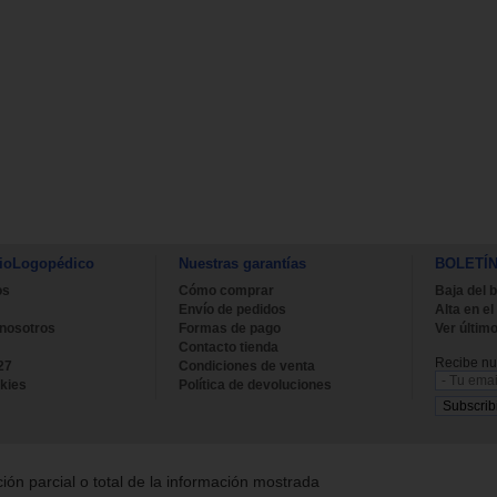
ioLogopédico
Nuestras garantías
BOLETÍ
os
Cómo comprar
Baja del b
Envío de pedidos
Alta en el
 nosotros
Formas de pago
Ver último
Contacto tienda
Recibe nue
27
Condiciones de venta
kies
Política de devoluciones
ión parcial o total de la información mostrada