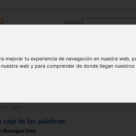
Buscar:
Formación
Directorio
Trabajo
Registro
ra mejorar tu experiencia de navegación en nuestra web, p
n nuestra web y para comprender de donde llegan nuestros v
ños
>
5 años
ños
>
6 años
ños
>
7 años
 caja de las palabras.
r Benegas Ortiz