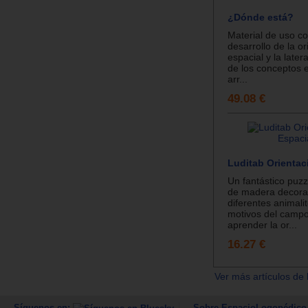
¿Dónde está?
Material de uso co
desarrollo de la or
espacial y la later
de los conceptos e
arr...
49.08 €
Luditab Orientac
Un fantástico puzz
de madera decora
diferentes animalit
motivos del campo
aprender la or...
16.27 €
Ver más artículos de 
Síguenos en:
Sobre EspacioLogopédico