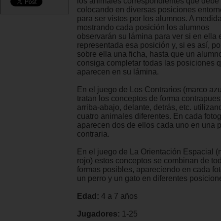
los animales correspondientes que debe 
colocando en diversas posiciones entorno
para ser vistos por los alumnos. A medid
mostrando cada posición los alumnos
observarán su lámina para ver si en ella 
representada esa posición y, si es así, p
sobre ella una ficha, hasta que un alumn
consiga completar todas las posiciones 
aparecen en su lámina.
En el juego de Los Contrarios (marco azu
tratan los conceptos de forma contrapues
arriba-abajo, delante, detrás, etc. utilizan
cuatro animales diferentes. En cada fotog
aparecen dos de ellos cada uno en una p
contraria.
En el juego de La Orientación Espacial 
rojo) estos conceptos se combinan de to
formas posibles, apareciendo en cada fot
un perro y un gato en diferentes posicion
Edad:
4 a 7 años
Jugadores:
1-25