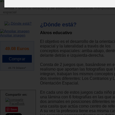
Tienda
>
Material didáctico y de estimulación
>
Material manipulativo
espacial
¿Dónde está?
Akros educativo
Ampliar imagen
El objetivo es el desarrollo de la orientac
espacial y la lateralidad a través de los
49.08
Euros
conceptos espaciales: arriba-abajo, dentr
delante detrás e izquierda-derecha.
Consta de 2 juegos que, basándose en e
46.79 Dólares*
realismo que aportan las fotografías que 
integran, trabajan los mismos conceptos 
dos niveles diferentes: Los Contrarios y 
Orientación Espacial.
En cada uno de estos juegos cada niño 
Compartir en:
una lámina con 6 fotografías en las que 
dos animales en posiciones diferentes re
una casita que actúa como centro de refe
Save
A su vez la profesora tiene esa misma cas