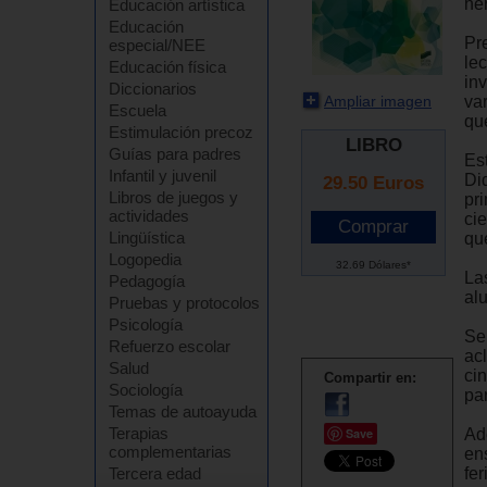
he
Educación artística
Educación
Pr
especial/NEE
le
Educación física
in
Diccionarios
Ampliar imagen
va
Escuela
que
Estimulación precoz
LIBRO
Guías para padres
Es
Infantil y juvenil
Di
29.50
Euros
Libros de juegos y
pr
actividades
ci
Lingüística
qu
Logopedia
32.69 Dólares*
La
Pedagogía
al
Pruebas y protocolos
Psicología
Se 
Refuerzo escolar
ac
Salud
cin
Compartir en:
Sociología
pa
Temas de autoayuda
Terapias
Ade
Save
complementarias
en
fe
Tercera edad