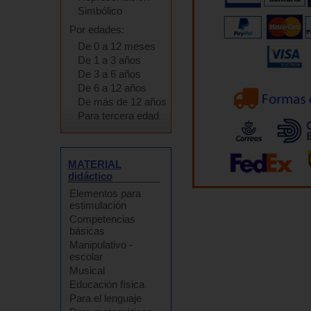
Simbólico
Por edades:
De 0 a 12 meses
De 1 a 3 años
De 3 a 6 años
De 6 a 12 años
De más de 12 años
Para tercera edad
MATERIAL
didáctico
Elementos para
estimulación
Competencias
básicas
Manipulativo -
escolar
Musical
Educación física
Para el lenguaje