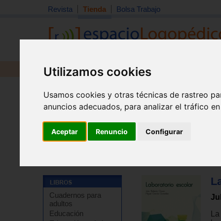
Revista
Tienda
Bolsa Trabajo
Utilizamos cookies
Revista
Libros
Material
Juguetes
Usamos cookies y otras técnicas de rastreo pa
anuncios adecuados, para analizar el tráfico e
Aceptar
Renuncio
Configurar
Tienda
>
Libros
>
Pedagogía
>
Temas varios
La
Cuadernos para
Ju
adultos
Educación
La