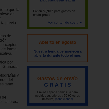
La cesta está vacía
erto que la
Faltan
59,90 €
para gastos de
 nieve en
envío
gratis
n
Ver contenido cesta
cia previa
uras de
ción
Abierto en agosto
 conceptos
, de forma
Nuestra tienda permanecerá
icativa.
abierta durante todo el mes
tica por
en Granada.
tografías y
Gastos de envío
undo del
G R A T I S
les tanto
Envíos España península para
pedidos superiores a 59,90 euros
s de
(más iva)
(condiciones)
: talleres,