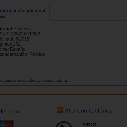
Información adicional
itorial:
Síntesis
BN:
9788490770689
blicado:
6/2015
ginas:
262
ioma:
Español
cuadernación:
Rústica
la química en la educación secundaria