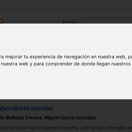
Buscar:
Formación
Directorio
Trabajo
Registro
ra mejorar tu experiencia de navegación en nuestra web, p
n nuestra web y para comprender de donde llegan nuestros v
boratorio escolar.
lio Ballesta Clavere, Miguel García González
 formación del futuro maestro requiere, además de conceptos te