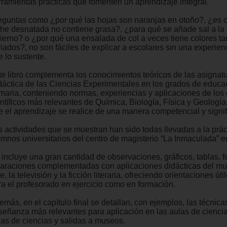
rramientas prácticas que fomenten un aprendizaje integral.
eguntas como ¿por qué las hojas son naranjas en otoño?, ¿es ci
che desnatada no contiene grasa?, ¿para qué se añade sal a la
vierno? o ¿por qué una ensalada de col a veces tiene colores ta
riados?, no son fáciles de explicar a escolares sin una experien
 lo sustente.
te libro complementa los conocimientos teóricos de las asignat
dáctica de las Ciencias Experimentales en los grados de educa
imaria, conteniendo normas, experiencias y aplicaciones de los
entíficos más relevantes de Química, Biología, Física y Geología
e el aprendizaje se realice de una manera competencial y signif
s actividades que se muestran han sido todas llevadas a la prác
umnos universitarios del centro de magisterio “La Inmaculada” 
incluye una gran cantidad de observaciones, gráficos, tablas, fo
laraciones complementadas con aplicaciones didácticas del m
e, la televisión y la ficción literaria, ofreciendo orientaciones úti
ra el profesorado en ejercicio como en formación.
más, en el capítulo final se detallan, con ejemplos, las técnica
señanza más relevantes para aplicación en las aulas de ciencias
rias de ciencias y salidas a museos.