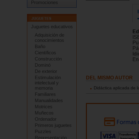
Promociones
Juguetes educativos
Ed
Adquisición de
IS
conocimientos
Pu
Baño
Pá
Científicos
Id
Construcción
En
Dominó
De exterior
Estimulación
DEL MISMO AUTOR
intelectual y
memoria
Didáctica aplicada de 
Familiares
Manualidades
Motrices
Muñecos
Ordenador
Primeros juguetes
Puzzles
Representación