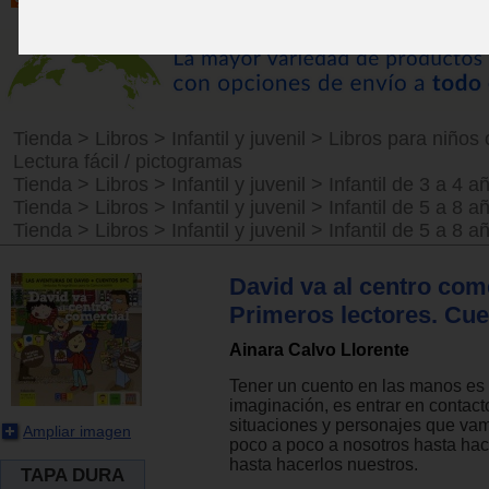
Tienda
>
Libros
>
Infantil y juvenil
>
Libros para niños 
Lectura fácil / pictogramas
Tienda
>
Libros
>
Infantil y juvenil
>
Infantil de 3 a 4 a
Tienda
>
Libros
>
Infantil y juvenil
>
Infantil de 5 a 8 a
Tienda
>
Libros
>
Infantil y juvenil
>
Infantil de 5 a 8 a
David va al centro come
Primeros lectores. Cu
Ainara Calvo Llorente
Tener un cuento en las manos es a
imaginación, es entrar en contact
situaciones y personajes que va
Ampliar imagen
poco a poco a nosotros hasta hace
hasta hacerlos nuestros.
TAPA DURA