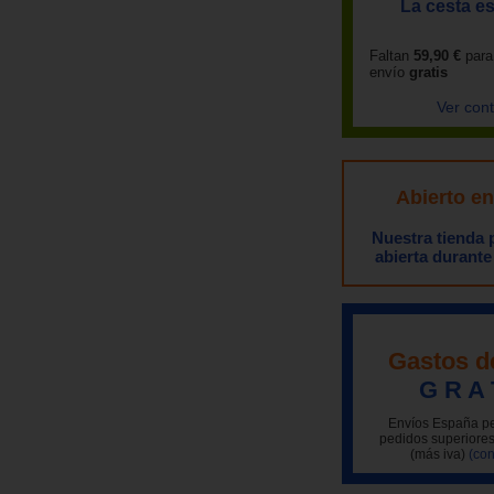
La cesta es
Faltan
59,90 €
para
envío
gratis
Ver con
Abierto e
Nuestra tienda
abierta durante
Gastos d
G R A 
Envíos España pe
pedidos superiores
(más iva)
(con