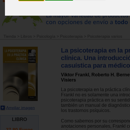
Tienda
>
Libros
>
Psicología
>
Psicoterapia
>
Psicoterapia varios
La psicoterapia en la p
clínica. Una introducci
casuística para médic
Viktor Frankl, Roberto H. Bernet
Visiers
La psicoterapia en la práctica clín
Frankl no es solamente una intro
psicoterapia práctica en su sentido
también un manual de diagnóstico
Ampliar imagen
los trastornos psíquicos.
LIBRO
Como sabemos por su correspond
anotaciones personales, Frankl 
27.80
Euros