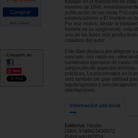
trabajar en el manuscrito de esta 
invierno de 1946, inmediatament
publicación de las obras Psicoaná
existencialismo y El hombre en b
Por ese motivo, desde la perspect
30.83 Dólares*
historia de su surgimiento, esta 
una de las fases más productivas 
creadora del autor.
Este libro destaca por dirigirse a 
Compartir en:
concreto –los médicos– ofrecie
numerosos ejemplos de casos clín
conjunción de aspectos teóricos, 
Save
prácticos, La psicoterapia en la pr
será también de gran utilidad par
logoterapeutas y psicoterapeutas
orientaciones.
Información adicional
Editorial:
Herder
ISBN:
9788425430572
Publicado:
6/2014