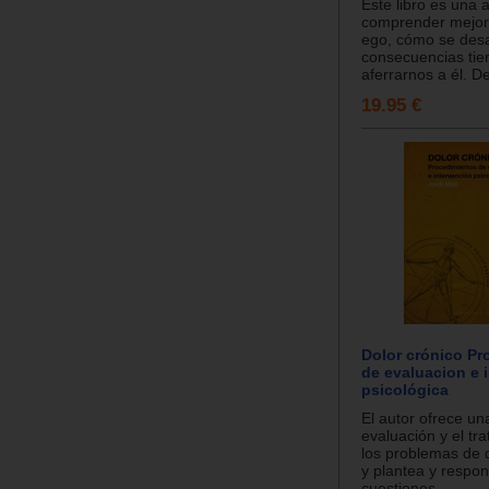
Este libro es una 
comprender mejor
ego, cómo se desa
consecuencias tie
aferrarnos a él. De
19.95 €
Dolor crónico Pr
de evaluacion e 
psicológica
El autor ofrece un
evaluación y el tr
los problemas de d
y plantea y respo
cuestiones...