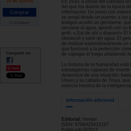
10.90
Euros
En 1930, a orillas del Danubio oc
del que los diarios de la época d
información. Un joven con intenc
se arrojó desde un puente; a los g
testigos acudió un gendarme, qui
12.08 Dólares*
lanzarse al agua, apuntó con su fu
gritó: «¡Sal de ahí o disparo!» El
obedeció y salió del agua. El g
de realizar espontáneamente un a
que funcionó a la perfección co
Compartir en:
de «apagar el fuego añadiendo l
La historia de la humanidad está 
Save
estratagemas capaces de invertir
desenlace de una situación: bast
Ulises y su caballo de Troya, que
esencia heroica de la inteligencia
Información adicional
Editorial:
Herder
ISBN:
9788425431197
Publicado:
9/2013