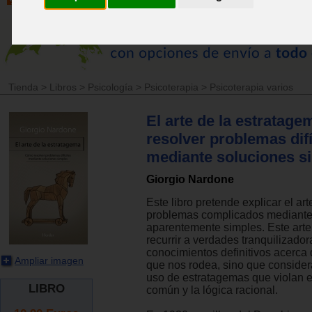
Tienda
>
Libros
>
Psicología
>
Psicoterapia
>
Psicoterapia varios
El arte de la estratag
resolver problemas difí
mediante soluciones s
Giorgio Nardone
Este libro pretende explicar el art
problemas complicados mediante
aparentemente simples. Este art
recurrir a verdades tranquilizador
conocimientos definitivos acerca 
Ampliar imagen
que nos rodea, sino que consider
uso de estratagemas que violan e
LIBRO
común y la lógica racional.