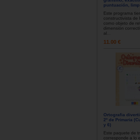
puntuación, limpi
Este programa tie
constructivista de 
como objeto de ref
dimensión correcti
al...
11.00 €
Ortografia divert
2º de Primaria (C
y 6)
Este paquete de t
corresponde a lo 