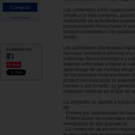
Los contenidos están organizado
simple a lo más complejo, pasand
8.80 Dólares*
realización de actividades propia
procesamiento léxico hasta el p
sintáctico-semántico con palabras
textos.
Las actividades planteadas impli
Compartir en:
las rutas: semántica (directa) y/o
indirectas (lexico-fonológica y sub
estando enfocadas a lograr el a
Save
aprendizaje de las normas ortográ
de los procesos lecto-escritores 
producción) buscando la automati
normas y, por lo tanto, su general
cualquier contexto en el que se u
La ortografía se aborda a través d
de:
· Errores por arbitrariedad de bas
· Potenciación de contenidos sint
semánticos de tipo gramatical.
· La corrección de errores origin
inadecuado procesamiento fonológ