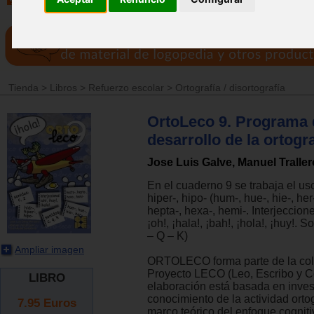
Tienda
>
Libros
>
Refuerzo escolar
>
Ortografía / disortografía
OrtoLeco 9. Programa 
desarrollo de la ortogra
Jose Luis Galve, Manuel Traller
En el cuaderno 9 se trabaja el uso
hiper-, hipo- (hum-, hue-, hie-, her-
hepta-, hexa-, hemi-. Interjecciones
¡oh!, ¡hala!, ¡bah!, ¡hola!, ¡huy!. 
– Q – K)
Ampliar imagen
ORTOLECO forma parte de la col
Proyecto LECO (Leo, Escribo y 
LIBRO
elaboración está basada en inves
conocimiento de la actividad orto
7.95
Euros
marco teórico del enfoque cogniti