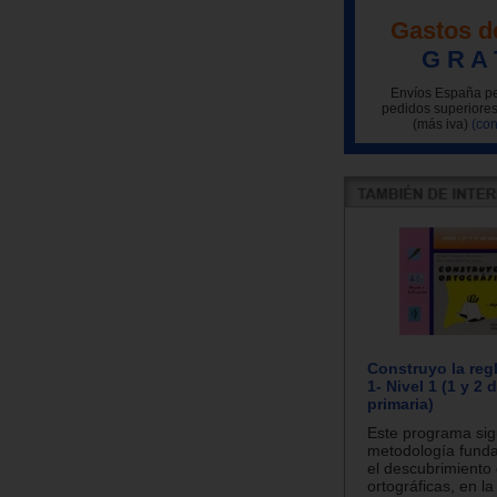
Gastos d
G R A 
Envíos España pe
pedidos superiores
(más iva)
(con
Construyo la regl
1- Nivel 1 (1 y 2
primaria)
Este programa si
metodología fund
el descubrimiento 
ortográficas, en la 