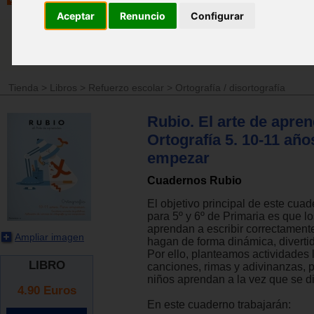
Aceptar
Renuncio
Configurar
Tienda
>
Libros
>
Refuerzo escolar
>
Ortografía / disortografía
Rubio. El arte de apren
Ortografía 5. 10-11 año
empezar
Cuadernos Rubio
El objetivo principal de este cuad
para 5º y 6º de Primaria es que lo
aprendan a escribir correctamente
Ampliar imagen
hagan de forma dinámica, diverti
Por ello, planteamos actividades
LIBRO
canciones, rimas y adivinanzas, 
niños aprendan a la vez que se di
4.90
Euros
En este cuaderno trabajarán: