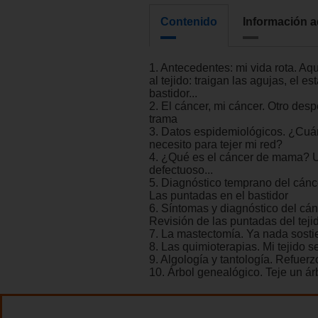
Contenido
Información a
1. Antecedentes: mi vida rota. Aq
al tejido: traigan las agujas, el es
bastidor...
2. El cáncer, mi cáncer. Otro desp
trama
3. Datos espidemiológicos. ¿Cuá
necesito para tejer mi red?
4. ¿Qué es el cáncer de mama? U
defectuoso...
5. Diagnóstico temprano del cán
Las puntadas en el bastidor
6. Síntomas y diagnóstico del cá
Revisión de las puntadas del teji
7. La mastectomía. Ya nada sosti
8. Las quimioterapias. Mi tejido 
9. Algología y tantología. Refuerz
10. Árbol genealógico. Teje un árb