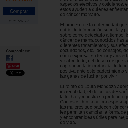
aspectos efectivos y cotidianos,
estos ayuden a quienes enfrentan
de cáncer mamario.
24.51 Dólares*
El proceso de la enfermedad que 
nutrió de información sencilla y 
sobre cómo detectarlo a tiempo, l
cáncer de mama conocidos hasta 
diferentes tratamientos y sus efec
secundarios, etc.; de consejos, de
Compartir en:
cómo expresar su temor y ansieda
y, sobre todo, del deseo de que la
Save
coprendan la importancia de tener
positiva ante este padecimiento y 
las ganas de luchar por vivir.
El relato de Laura Mendoza abord
incredulidad, el dolor, los desvarí
la lucha, y muestra su profundo go
Con este libro la autora espera ap
las mujeres que padecen cáncer
les permitan cambiar la forma de 
y encontrar ideas útiles para mejo
de vida.