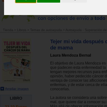
Tienda
>
Libros
>
Temas de autoayuda
>
Autoayuda - Superación d
Tejer mi vida después 
de mama
Laura Mendoza Bernal
El objetivo de Laura Mendoza es
que padecen esta enfermedad la
tengan mejores recursos para enf
opinión, haber pedecido cáncer 
ventaja de conocer las afliccione
enfermas, y de estar cerca de ell
Ampliar imagen
conocerlas.
La autora se considera una sobre
LIBRO
mal, que quiere dar a conocer su 
Más allá de ofrecer información 
22.10
Euros