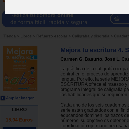
Tienda
>
Libros
>
Refuerzo escolar
>
Caligrafía y disgrafia
>
Cuadern
Mejora tu escritura 4. S
Carmen G. Basurto, José L. Cas
La práctica de la caligrafía ocupa
central en el proceso de aprendiz
lengua. Por ello, la serie MEJO
ESCRITURA ofrece al maestro y 
programa integral de caligrafía pa
las habilidades que se requieren.
Ampliar imagen
Cada uno de los seis cuadernos q
LIBRO
serie están graduados con el fin 
educandos dominen los trazos de 
15.94
Euros
números; su objetivo es obtener e
coordinación ojo-mano necesaria