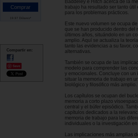
Baddeley e Hitch acerca de la m
trabajo ha resultado ser tanto úti
para los problemas prácticos.
19.97 Dólares*
Este nuevo volumen se ocupa de
que se han producido dentro del 
últimos años, situándolo en un c
amplio. Aquí se actualiza la teorí
tanto las evidencias a su favor, c
Compartir en:
alternativas.
También se ocupa de las implica
Save
modelo para comprender las cond
y emocionales. Concluye con un i
situar la memoria de trabajo en u
biológico y filosófico más amplio.
Los capítulos se ocupan del bucle
memoria a corto plazo visoespacia
central y el búfer episódico. Tam
capítulos dedicados a la relevanc
memoria de trabajo para las difer
individuales o la investigación e
Las implicaciones más amplias d