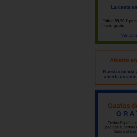
La cesta es
Faltan
59,90 €
para
envío
gratis
Ver con
Abierto e
Nuestra tienda
abierta durante
Gastos d
G R A 
Envíos España pe
pedidos superiores
(más iva)
(con