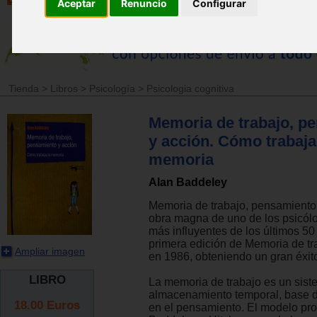
Aceptar
Renuncio
Configurar
Tienda
>
Libros
>
Psicología
>
Psicologia cognitiva
Memoria de trabajo, p
y acción. Cómo trabaja
memoria
Alan Baddeley
Memoria de trabajo, pensamiento 
obra magna de uno de los psicólo
más influyentes de los últimos 50
primera edición de Memoria de tr
Ampliar imagen
en 1986, obteniendo un gran éxit
LIBRO
La memoria de trabajo es un sis
almacenamiento temporal, base d
18.00
Euros
en el pensamiento. El modelo pr