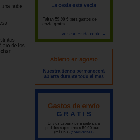
La cesta está vacía
n una nube
Faltan
59,90 €
para gastos de
 esa
envío
gratis
Ver contenido cesta
istintos
jaro de los
echan.
Abierto en agosto
Nuestra tienda permanecerá
abierta durante todo el mes
Gastos de envío
G R A T I S
Envíos España península para
pedidos superiores a 59,90 euros
(más iva)
(condiciones)