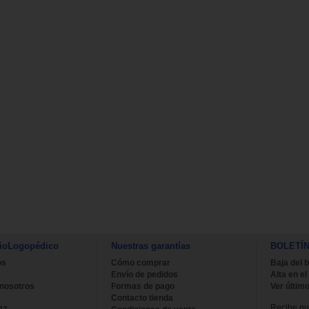
ioLogopédico
Nuestras garantías
BOLETÍ
os
Cómo comprar
Baja del b
Envío de pedidos
Alta en el
 nosotros
Formas de pago
Ver último
Contacto tienda
Recibe nue