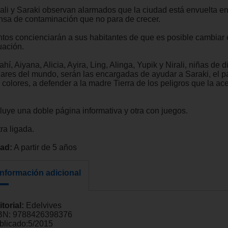
rali y Saraki observan alarmados que la ciudad está envuelta e
nsa de contaminación que no para de crecer.
ntos concienciarán a sus habitantes de que es posible cambiar
uación.
hí, Aiyana, Alicia, Ayira, Ling, Alinga, Yupik y Nirali, niñas de d
gares del mundo, serán las encargadas de ayudar a Saraki, el pá
 colores, a defender a la madre Tierra de los peligros que la ac
cluye una doble página informativa y otra con juegos.
ra ligada.
ad:
A partir de 5 años
Información adicional
itorial:
Edelvives
BN:
9788426398376
blicado:
5/2015