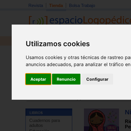
Revista
Tienda
Bolsa Trabajo
Revista
Libros
Material
Juguetes
Utilizamos cookies
Usamos cookies y otras técnicas de rastreo pa
anuncios adecuados, para analizar el tráfico e
Aceptar
Renuncio
Configurar
Tienda
>
Libros
>
Infantil y juvenil
>
Infantil de 5 a 8 a
Tienda
>
Libros
>
Infantil y juvenil
>
Infantil de 5 a 8 a
Ni
Cuadernos para
Ri
adultos
Pe