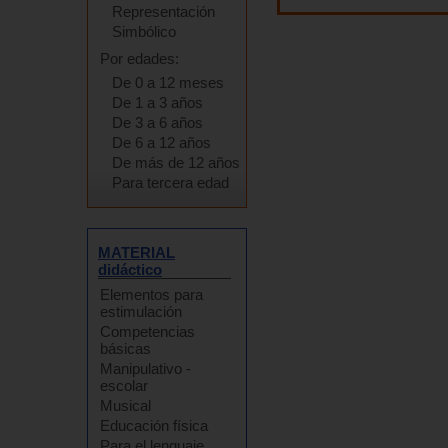
Representación
Simbólico
Por edades:
De 0 a 12 meses
De 1 a 3 años
De 3 a 6 años
De 6 a 12 años
De más de 12 años
Para tercera edad
MATERIAL
didáctico
Elementos para
estimulación
Competencias
básicas
Manipulativo -
escolar
Musical
Educación física
Para el lenguaje