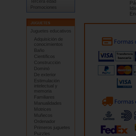
Tercera edad
Pá
Promociones
Id
En
Juguetes educativos
Adquisición de
conocimientos
Baño
Científicos
Construcción
Dominó
De exterior
Estimulación
intelectual y
memoria
Familiares
Manualidades
Motrices
Muñecos
Ordenador
Primeros juguetes
Puzzles