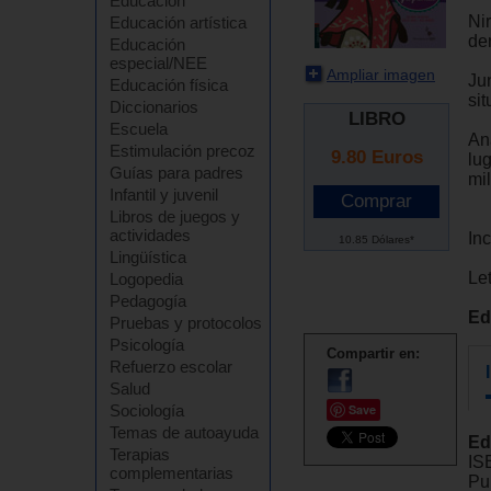
Educación
Ni
Educación artística
de
Educación
especial/NEE
Ampliar imagen
Ju
Educación física
sit
Diccionarios
LIBRO
Escuela
Ana
Estimulación precoz
9.80
Euros
lu
Guías para padres
mil
Infantil y juvenil
Libros de juegos y
actividades
In
10.85 Dólares*
Lingüística
Let
Logopedia
Pedagogía
Ed
Pruebas y protocolos
Psicología
Compartir en:
Refuerzo escolar
Salud
Sociología
Save
Temas de autoayuda
Ed
Terapias
IS
complementarias
Pu