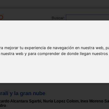
Buscar:
Formación
Directorio
Trabajo
Registro
ra mejorar tu experiencia de navegación en nuestra web, p
n nuestra web y para comprender de donde llegan nuestros v
ños
>
5 años
ños
>
6 años
rali y la gran nube
cardo Alcantara Sgarbi, Nuria Lopez Colom, Ines Moreno S
dro