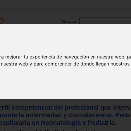
Buscar:
Formación
Directorio
Trabajo
Registro
ra mejorar tu experiencia de navegación en nuestra web, p
n nuestra web y para comprender de donde llegan nuestros v
rfil competencial del profesional que inter
urante la enfermedad y convalecencia. Ped
spitalaria en Neonatología y Pediatría.