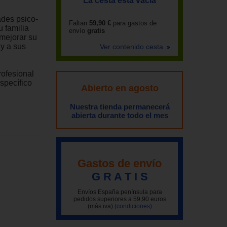
La cesta está vacía
ades psico-
Faltan
59,90 €
para gastos de
 familia
envío
gratis
mejorar su
 y a sus
Ver contenido cesta
rofesional
specífico
Abierto en agosto
Nuestra tienda permanecerá
abierta durante todo el mes
Gastos de envío
G R A T I S
Envíos España península para
pedidos superiores a 59,90 euros
(más iva)
(condiciones)