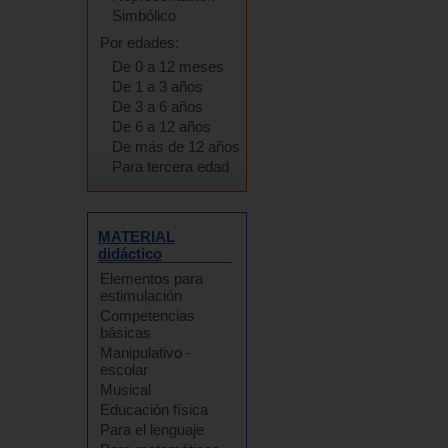
Simbólico
Por edades:
De 0 a 12 meses
De 1 a 3 años
De 3 a 6 años
De 6 a 12 años
De más de 12 años
Para tercera edad
MATERIAL
didáctico
Elementos para
estimulación
Competencias
básicas
Manipulativo -
escolar
Musical
Educación física
Para el lenguaje