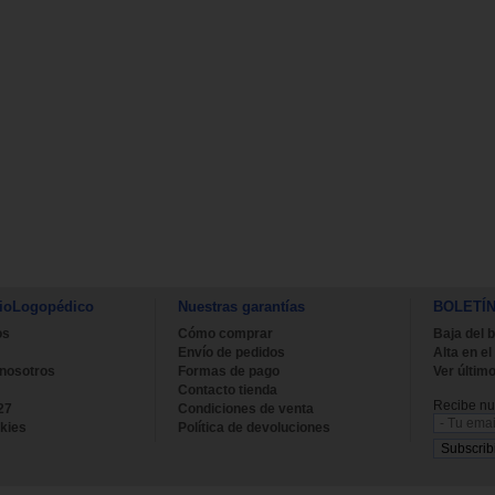
ioLogopédico
Nuestras garantías
BOLETÍ
os
Cómo comprar
Baja del b
Envío de pedidos
Alta en el
 nosotros
Formas de pago
Ver último
Contacto tienda
Recibe nue
27
Condiciones de venta
kies
Política de devoluciones