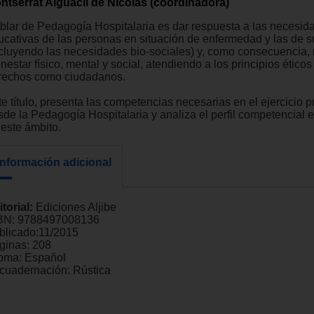
ntserrat Alguacil de Nicolás (coordinadora)
blar de Pedagogía Hospitalaria es dar respuesta a las necesid
ucativas de las personas en situación de enfermedad y las de su
ncluyendo las necesidades bio-sociales) y, como consecuencia, 
nestar físico, mental y social, atendiendo a los principios éticos
rechos como ciudadanos.
e título, presenta las competencias necesarias en el ejercicio p
sde la Pedagogía Hospitalaria y analiza el perfil competencial e
 este ámbito.
Información adicional
itorial:
Ediciones Aljibe
BN:
9788497008136
blicado:
11/2015
ginas:
208
ioma:
Español
cuadernación:
Rústica