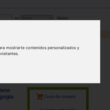
en:
ara mostrarte contenidos personalizados y
isitantes.
viene
agogía