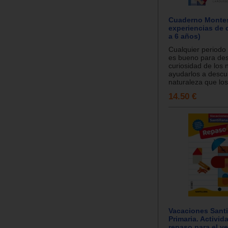
Cuaderno Montes
experiencias de c
a 6 años)
Cualquier periodo
es bueno para des
curiosidad de los 
ayudarlos a descub
naturaleza que los 
14.50 €
Vacaciones Santil
Primaria. Activid
repaso para el v