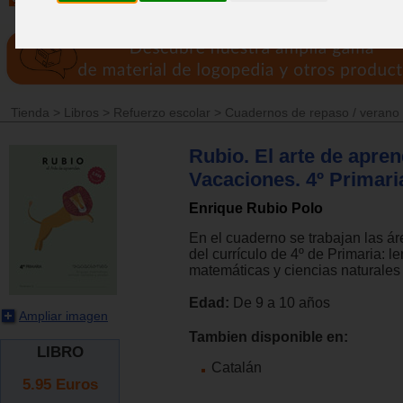
Tienda
>
Libros
>
Refuerzo escolar
>
Cuadernos de repaso / verano
Rubio. El arte de apren
Vacaciones. 4º Primari
Enrique Rubio Polo
En el cuaderno se trabajan las ár
del currículo de 4º de Primaria: l
matemáticas y ciencias naturales 
Edad:
De 9 a 10 años
Ampliar imagen
Tambien disponible en:
LIBRO
Catalán
5.95
Euros