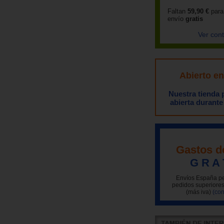
Faltan
59,90 €
para
envío
gratis
Ver con
Abierto e
Nuestra tienda
abierta durante
Gastos d
G R A 
Envíos España pe
pedidos superiores
(más iva)
(con