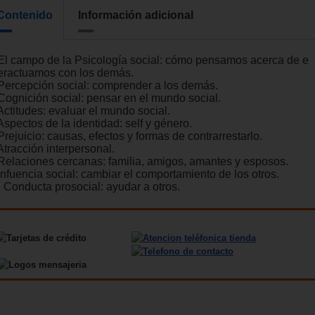
Contenido
Información adicional
 El campo de la Psicología social: cómo pensamos acerca de e
teractuamos con los demás.
 Percepción social: comprender a los demás.
 Cognición social: pensar en el mundo social.
Actitudes: evaluar el mundo social.
Aspectos de la identidad: self y género.
Prejuicio: causas, efectos y formas de contrarrestarlo.
Atracción interpersonal.
 Relaciones cercanas: familia, amigos, amantes y esposos.
Infuencia social: cambiar el comportamiento de los otros.
. Conducta prosocial: ayudar a otros.