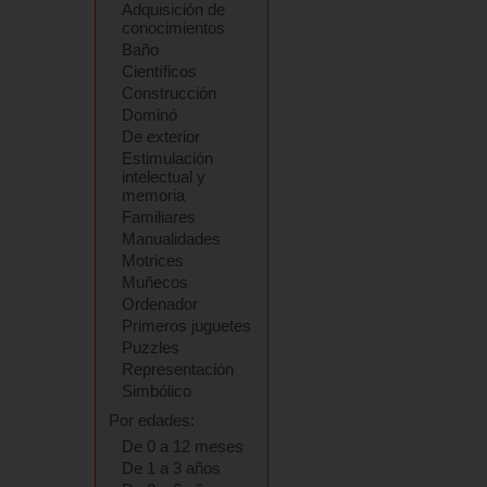
Adquisición de
conocimientos
Baño
Científicos
Construcción
Dominó
De exterior
Estimulación
intelectual y
memoria
Familiares
Manualidades
Motrices
Muñecos
Ordenador
Primeros juguetes
Puzzles
Representación
Simbólico
Por edades:
De 0 a 12 meses
De 1 a 3 años