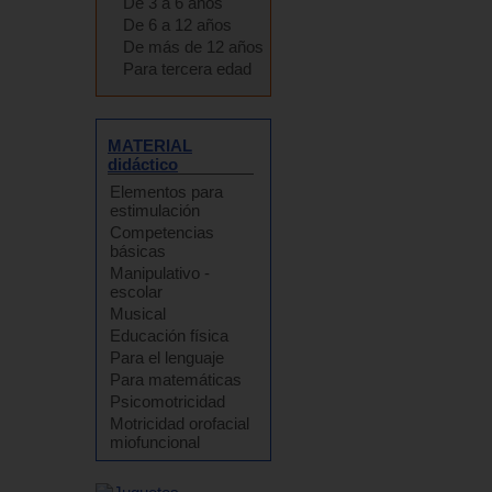
De 3 a 6 años
De 6 a 12 años
De más de 12 años
Para tercera edad
MATERIAL
didáctico
Elementos para
estimulación
Competencias
básicas
Manipulativo -
escolar
Musical
Educación física
Para el lenguaje
Para matemáticas
Psicomotricidad
Motricidad orofacial
miofuncional