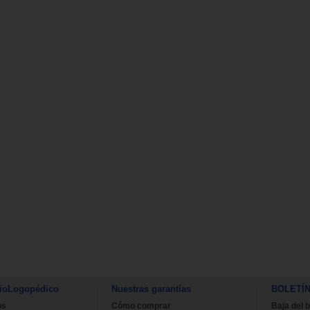
ioLogopédico
Nuestras garantías
BOLETÍ
os
Cómo comprar
Baja del b