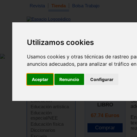
Revista
Tienda
Bolsa Trabajo
Utilizamos cookies
Revista
Libros
Material
Juguetes
Usamos cookies y otras técnicas de rastreo pa
anuncios adecuados, para analizar el tráfico e
Tienda
>
Libros
>
Psicología
>
Psicologia social
Aceptar
Renuncio
Configurar
Ps
Cuadernos para
Ro
Ampliar imagen
adultos
Educación
Se
LIBRO
ad
Educación artística
Educación
67.74
Euros
En
especial/NEE
te
Educación física
rea
Diccionarios
Escuela