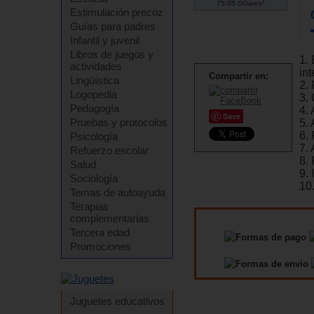
75.05 Dólares*
Estimulación precoz
Guías para padres
Infantil y juvenil
Libros de juegos y
1.
actividades
in
Compartir en:
Lingüística
2.
Logopedia
3.
Pedagogía
4. 
Save
Pruebas y protocolos
5. 
6. 
Psicología
7. 
Refuerzo escolar
8.
Salud
9. 
Sociología
10
Temas de autoayuda
Terapias
complementarias
Tercera edad
Promociones
Juguetes educativos