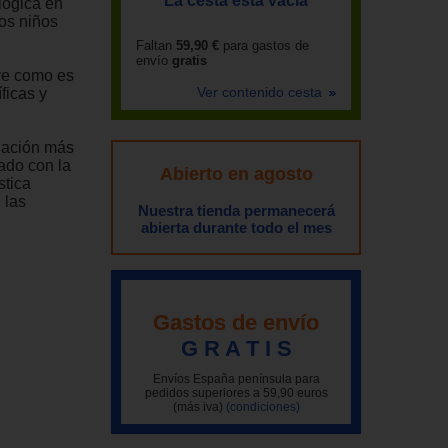
La cesta está vacía
lógica en
los niños
Faltan
59,90 €
para gastos de
envío
gratis
ave como es
Ver contenido cesta
ficas y
igación más
rado con la
Abierto en agosto
stica
 las
Nuestra tienda permanecerá
abierta durante todo el mes
Gastos de envío
G R A T I S
Envíos España península para
pedidos superiores a 59,90 euros
(más iva)
(condiciones)