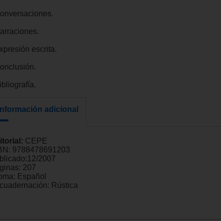
Conversaciones.
Narraciones.
xpresión escrita.
Conclusión.
ibliografía.
Información adicional
itorial:
CEPE
BN:
9788478691203
blicado:
12/2007
ginas:
207
ioma:
Español
cuadernación:
Rústica