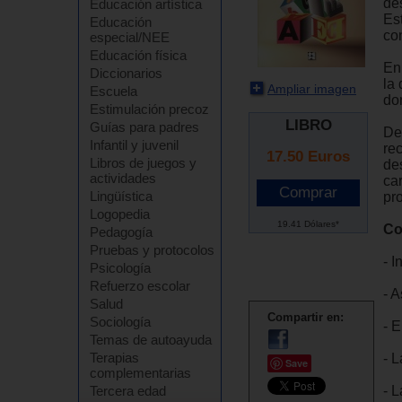
de
Educación artística
Es
Educación
con
especial/NEE
Educación física
En
Diccionarios
la
Ampliar imagen
Escuela
do
Estimulación precoz
LIBRO
Guías para padres
De
Infantil y juvenil
re
17.50
Euros
Libros de juegos y
de
actividades
car
Lingüística
pr
Logopedia
19.41 Dólares*
Co
Pedagogía
Pruebas y protocolos
- I
Psicología
Refuerzo escolar
- A
Salud
Compartir en:
Sociología
- E
Temas de autoayuda
Terapias
- L
Save
complementarias
- L
Tercera edad