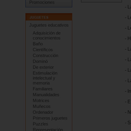
Promociones
- L
- L
Juguetes educativos
- L
Adquisición de
conocimientos
- H
Baño
- L
Científicos
Construcción
- 
Dominó
De exterior
- L
Estimulación
intelectual y
- L
memoria
Familiares
- I
Manualidades
Motrices
- E
Muñecos
- N
Ordenador
Primeros juguetes
- 
Puzzles
Representación