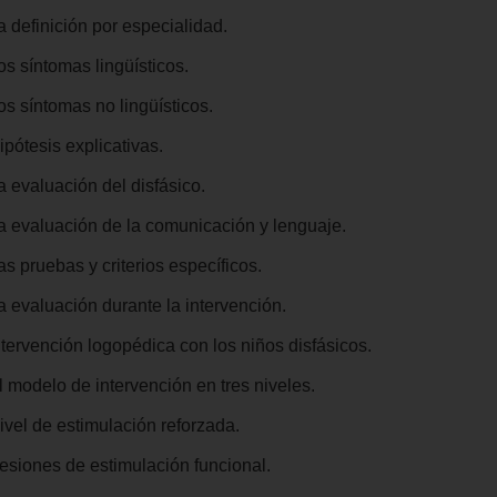
a definición por especialidad.
os síntomas lingüísticos.
os síntomas no lingüísticos.
ipótesis explicativas.
a evaluación del disfásico.
La evaluación de la comunicación y lenguaje.
as pruebas y criterios específicos.
a evaluación durante la intervención.
ntervención logopédica con los niños disfásicos.
l modelo de intervención en tres niveles.
ivel de estimulación reforzada.
Sesiones de estimulación funcional.