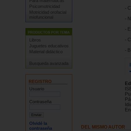
Para matemáticas
Psicomotricidad
- 
Motricidad orofacial
miofuncional
- 
- E
- 
Libros
Juguetes educativos
- B
Material didáctico
Busqueda avanzada
REGISTRO
Ed
Usuario
IS
Pu
Pá
Contraseña
Id
En
Olvidé la
DEL MISMO AUTOR
contraseña