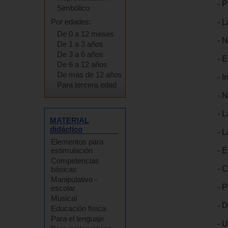
- 
Simbólico
Por edades:
- L
De 0 a 12 meses
- N
De 1 a 3 años
De 3 a 6 años
- 
De 6 a 12 años
De más de 12 años
- 
Para tercera edad
- 
- L
MATERIAL
didáctico
- L
Elementos para
- 
estimulación
Competencias
- C
básicas
Manipulativo -
- 
escolar
Musical
- D
Educación física
Para el lenguaje
- U