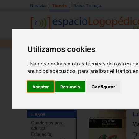
Revista
Tienda
Bolsa Trabajo
Revista
Libros
Material
Juguetes
Utilizamos cookies
Usamos cookies y otras técnicas de rastreo pa
anuncios adecuados, para analizar el tráfico e
Aceptar
Renuncio
Configurar
Tienda
>
Libros
>
Logopedia
>
Disfasias
Lo
Cuadernos para
Ma
adultos
Educación
En