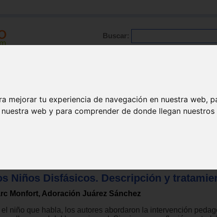
Buscar:
Formación
Directorio
Trabajo
Registro
ra mejorar tu experiencia de navegación en nuestra web, p
n nuestra web y para comprender de donde llegan nuestros v
s Niños Disfásicos. Descripción y tratamie
rc Monfort, Adoración Juárez Sánchez
 el niño que habla, los autores abordaron la intervención pedag