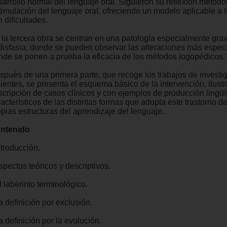
sarrollo normal del lenguaje oral. Siguieron su reflexión metodo
timulación del lenguaje oral, ofreciendo un modelo aplicable a 
 dificultades.
 la tercera obra se centran en una patología especialmente gr
 disfasia, donde se pueden observar las alteraciones más especí
nde se ponen a prueba la eficacia de los métodos logopédicos.
spués de una primera parte, que recoge los trabajos de invest
cientes, se presenta el esquema básico de la intervención, ilust
scripción de casos clínicos y con ejemplos de producción lingüí
acterísticos de las distintas formas que adopta este trastorno de
opias estructuras del aprendizaje del lenguaje.
ntenido
ntroducción.
spectos teóricos y descriptivos.
l laberinto terminológico.
a definición por exclusión.
a definición por la evolución.