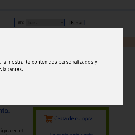
en:
ara mostrarte contenidos personalizados y
isitantes.
nto.
ógica en el