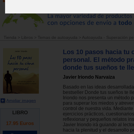
Tienda
>
Libros
>
Temas de autoayuda
>
Autoayuda - Superación pe
Los 10 pasos hacia tu 
personal. El método pr
donde tus sueños te ll
Javier Iriondo Narvaiza
Basado en las ideas desarrollada
bestseller Donde tus sueños te ll
Iriondo nos presenta un método 
Ampliar imagen
para superar los miedos y atrever
control de nuestra vida. Mediante
LIBRO
ejercicios prácticos, cuestionario
reflexionar y pequeños relatos in
17.95
Euros
Javier Iriondo irá guiando al lect
hacia la plenitud y el desarrollo p