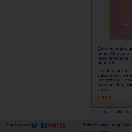
Querida culpa: g
adiós. Una guía p
peso emocional y
plenitud
La autora nos rec
culpa no es un en
una señal que nos 
hacia adentro, a id
creen...
7.99 €
Ver más artículos de 
Sobre EspacioLogopédico
Síguenos en:
|
|
|
Quienes somos