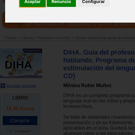
Aceptar
Renuncio
Configurar
Tienda
>
Libros
>
Refuerzo escolar
>
Guías didácticas para profesor
DIHA. Guía del profesor
hablando. Programa d
estimulación del lengu
CD)
Mónica Rubio Muñoz
Ampliar imagen
DIHA es un completo programa pa
LIBRO
lenguaje oral en los niños y prepa
lectoescritura.
15.45
Euros
Se trata de materiales novedosos
presentación y en su tratamiento,
aplicables en el aula. Gustará tan
17.14 Dólares*
alumnos como a los educadores. 