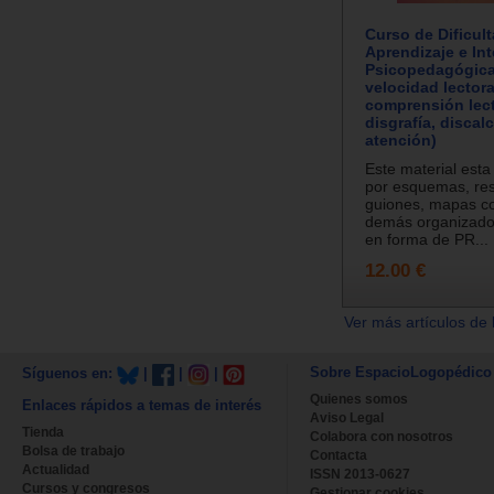
Curso de Dificul
Aprendizaje e In
Psicopedagógica 
velocidad lectora
comprensión lect
disgrafía, discalc
atención)
Este material esta
por esquemas, re
guiones, mapas c
demás organizador
en forma de PR...
12.00 €
Ver más artículos de 
Sobre EspacioLogopédico
Síguenos en:
|
|
|
Quienes somos
Enlaces rápidos a temas de interés
Aviso Legal
Tienda
Colabora con nosotros
Bolsa de trabajo
Contacta
Actualidad
ISSN 2013-0627
Cursos y congresos
Gestionar cookies