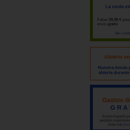
La cesta es
Faltan
59,90 €
para
envío
gratis
Ver con
Abierto e
Nuestra tienda
abierta durante
Gastos d
G R A 
Envíos España pe
pedidos superiores
(más iva)
(con