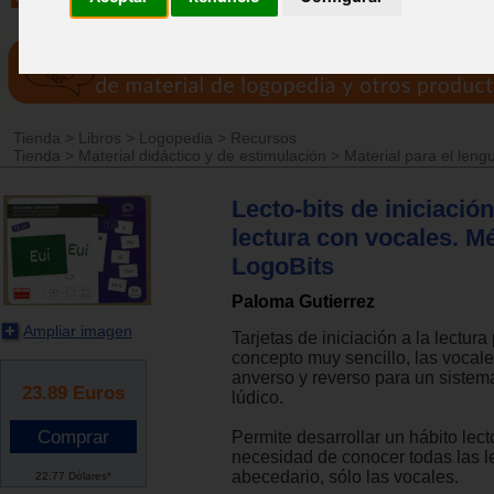
Tienda
>
Libros
>
Logopedia
>
Recursos
Tienda
>
Material didáctico y de estimulación
>
Material para el leng
Lecto-bits de iniciación
lectura con vocales. M
LogoBits
Paloma Gutierrez
Ampliar imagen
Tarjetas de iniciación a la lectur
concepto muy sencillo, las vocal
anverso y reverso para un sistem
23.89
Euros
lúdico.
Permite desarrollar un hábito lect
necesidad de conocer todas las le
abecedario, sólo las vocales.
22.77 Dólares*