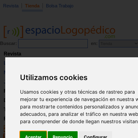
Revista
Tienda
Bolsa Trabajo
Buscar:
en:
Revista
Libros
Material
Utilizamos cookies
Juguetes
Formación
Usamos cookies y otras técnicas de rastreo para
mejorar tu experiencia de navegación en nuestra 
Directorio
para mostrarte contenidos personalizados y anun
Trabajo
adecuados, para analizar el tráfico en nuestra web
Registro
para comprender de donde llegan nuestros visitan
Aceptar
Renuncio
Configurar