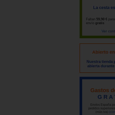
La cesta es
Faltan
59,90 €
para
envío
gratis
Ver con
Abierto e
Nuestra tienda
abierta durante
Gastos d
G R A 
Envíos España pe
pedidos superiores
(más iva)
(con