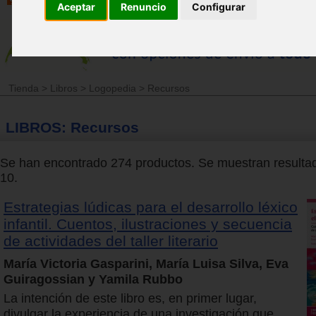
Aceptar
Renuncio
Configurar
Tienda
>
Libros
>
Logopedia
>
Recursos
LIBROS: Recursos
Se han encontrado 274 productos. Se muestran resultad
10.
Estrategias lúdicas para el desarrollo léxico
infantil. Cuentos, ilustraciones y secuencia
de actividades del taller literario
María Victoria Gasparini, María Luisa Silva, Eva
Guiragossian y Yamila Rubbo
La intención de este libro es, en primer lugar,
divulgar la experiencia de una investigación que