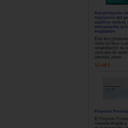
Rehabilitación d
trastornos del p
auditivo central
intervención acú
lingüístico
Este libro pretend
cómo se lleva a ca
rehabilitación de 
centrales de audici
además, propo...
12.44 €
Proyecto Prosod
El Proyecto Proso
material dirigido a
de la logopedia; a