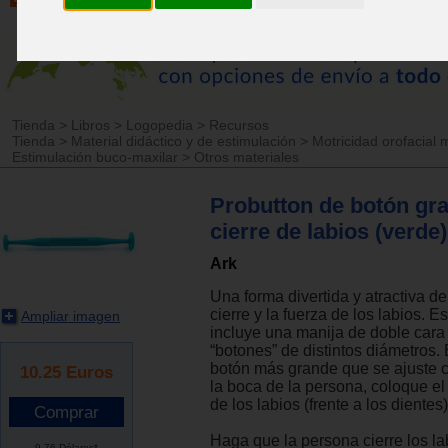
Tienda
>
Libros
>
Logopedia
>
Recursos
Tienda
>
Material didáctico y de estimulación
>
Motricidad orofacial 
Estimulación buco-maxilar
>
Otros materiales
Probutton de botón gr
cierre de labios (verde)
Ark
Una forma divertida y atractiva de
cierre y la fuerza de los labios. E
Ampliar imagen
incluye una manija de doble cara
“botones” de distintos diámetros.
botón más grande que se ajuste
10.25
Euros
la boca de la persona, coloque el
de los labios (frente a los dientes)
Haga que la persona cierre los la
9.76 Dólares*