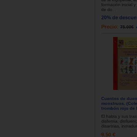
formación inicial 
de do...
20% de descue
Precio:
75.00€
Cuentos de duen
monstruos. (Cole
trombón rojo de 
El habla y sus tras
disfemia, disfluenci
disartrias, inmadure
9.50 €