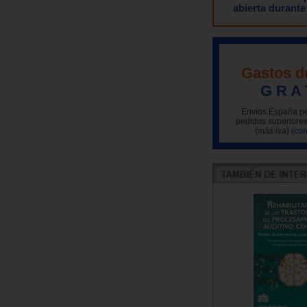
abierta durante
Gastos d
G R A 
Envíos España pe
pedidos superiores
(más iva)
(con