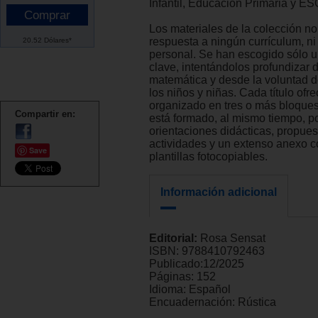
Infantil, Educación Primaria y ES
Los materiales de la colección n
respuesta a ningún currículum, ni o
20.52 Dólares*
personal. Se han escogido sólo 
clave, intentándolos profundizar 
matemática y desde la voluntad d
los niños y niñas. Cada título ofr
organizado en tres o más bloque
Compartir en:
está formado, al mismo tiempo, p
orientaciones didácticas, propues
actividades y un extenso anexo 
Save
plantillas fotocopiables.
Información adicional
Editorial:
Rosa Sensat
ISBN:
9788410792463
Publicado:
12/2025
Páginas:
152
Idioma:
Español
Encuadernación:
Rústica