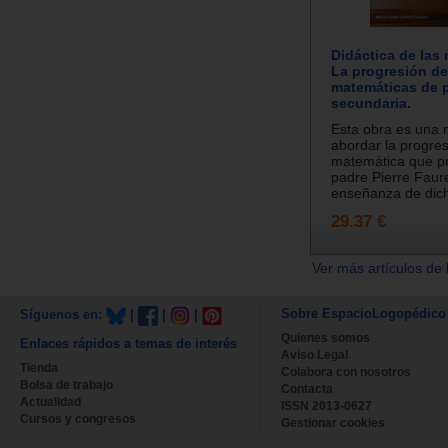
Didáctica de las
La progresión de
matemáticas de p
secundaria.
Esta obra es una
abordar la progre
matemática que p
padre Pierre Faure
enseñanza de dicha
29.37 €
Ver más artículos de 
Sobre EspacioLogopédico
Síguenos en:
|
|
|
Quienes somos
Enlaces rápidos a temas de interés
Aviso Legal
Tienda
Colabora con nosotros
Bolsa de trabajo
Contacta
Actualidad
ISSN 2013-0627
Cursos y congresos
Gestionar cookies