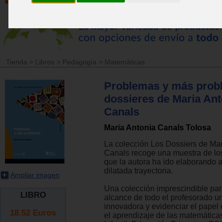
Tienda
>
Libros
>
Pedagogía
>
Matemáticas
Problemas y más prob
dossieres de Maria Ant
Canals
Maria Antonia Canals Tolosa
La colección Los Dossiers de Mar
Canals recoge una muestra de lo
que la autora ha ido elaborando a
dilatada trayectoria.
Ampliar imagen
Una colección imprescindible par
LIBRO
alcance de todo el profesorado un
innovadora y evidenciar el papel 
18.52
Euros
el aprendizaje de las matemátic