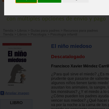
Tienda
>
Libros
>
Guías para padres
>
Recursos para padres
Tienda
>
Libros
>
Psicología
>
Psicología infantil
El niño miedoso
Descatalogado
Francisco Xavier Méndez Carril
¿Para qué sirve el miedo? ¿Es me
prudente que pasarse de valient
algunos niños tienen tanto mied
asustan los animales, la sangre, 
los monstruos? ¿Y el miedo a lo
Ampliar imagen
¿Cómo pueden los padres ayudar 
vencer sus miedos? ¿Qué hacer 
LIBRO
va por la noche a la cama de los