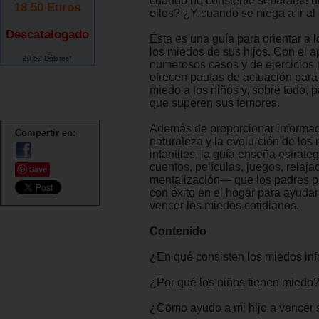
cuando no consiente separarse u
18.50
Euros
ellos? ¿Y cuando se niega a ir al
Descatalogado
Ésta es una guía para orientar a 
los miedos de sus hijos. Con el 
20.52 Dólares*
numerosos casos y de ejercicios p
ofrecen pautas de actuación para 
miedo a los niños y, sobre todo, 
que superen sus temores.
Además de proporcionar informaci
Compartir en:
naturaleza y la evolu-ción de los
infantiles, la guía enseña estrate
cuentos, películas, juegos, relaja
Save
mentalización— que los padres 
con éxito en el hogar para ayudar
vencer los miedos cotidianos.
Contenido
¿En qué consisten los miedos inf
¿Por qué los niños tienen miedo
¿Cómo ayudo a mi hijo a vencer