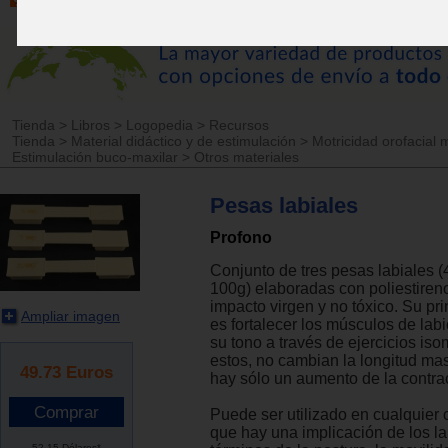
Tienda
>
Libros
>
Logopedia
>
Recursos
Tienda
>
Material didáctico y de estimulación
>
Motricidad orofacial 
Estimulación buco-maxilar
>
Otros materiales
Pesas labiales
Profono
Conjunto de tres pesas labiales (
100g) elaboradas con poliestireno
impacto virgen y no tóxico. Su pri
Ampliar imagen
es fortalecer los músculos de lab
su tono a través de ejercicios iso
estos, no cambian la longitud ma
49.73
Euros
hay sólo un aumento de la contra
Puede ser utilizado en cualquier 
que hay una implicación de los la
52.15 Dólares*