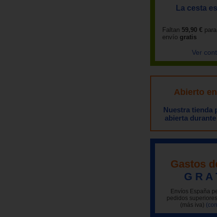
La cesta es
Faltan
59,90 €
para
envío
gratis
Ver con
Abierto e
Nuestra tienda
abierta durante
Gastos d
G R A 
Envíos España pe
pedidos superiores
(más iva)
(con