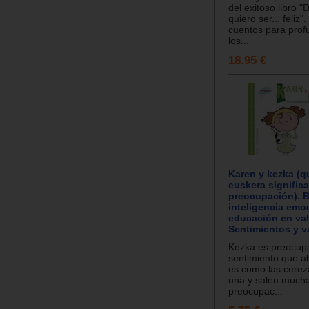
del exitoso libro 
quiero ser... feliz"
cuentos para prof
los...
18.95 €
Karen y kezka (q
euskera significa
preocupación). B
inteligencia emo
educación en val
Sentimientos y v
Kezka es preocupa
sentimiento que 
es como las cereza
una y salen muchas
preocupac...