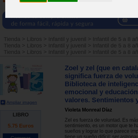
Tienda
>
Libros
>
Infantil y juvenil
>
Infantil de 5 a 8 a
Tienda
>
Libros
>
Infantil y juvenil
>
Infantil de 5 a 8 a
Tienda
>
Libros
>
Infantil y juvenil
>
Infantil de 5 a 8 a
Zoel y zel (que en cata
significa fuerza de volu
Biblioteca de inteligen
emocional y educación
valores. Sentimientos 
Ampliar imagen
Violeta Monreal Díaz
LIBRO
Zel es fuerza de voluntad. Es má
5.75
Euros
sentimiento, es un motor que te h
sueños y lograr lo que parece imp
tiene un sueño difícil: ser astrona