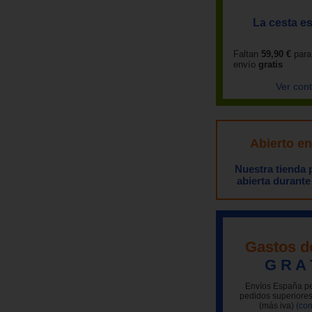
La cesta es
Faltan
59,90 €
para
envío
gratis
Ver con
Abierto e
Nuestra tienda
abierta durante
Gastos d
G R A 
Envíos España pe
pedidos superiores
(más iva)
(con