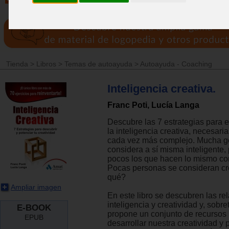
Tienda
>
Libros
>
Temas de autoayuda
>
Autoayuda - Coaching
Inteligencia creativa.
Franc Poti, Lucía Langa
Descubre las 7 estrategias para e
la inteligencia creativa, necesar
cada vez más complejo. Mucha g
considera a sí misma inteligente
pocos los que hacen lo mismo con
Pocas personas se consideran cr
qué?
Ampliar imagen
En este libro se descubren las re
inteligencia y creatividad y, sobre
E-BOOK
propone un conjunto de recursos 
EPUB
desarrollar nuestra creatividad y 