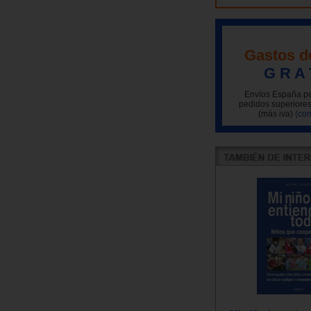
Gastos d
G R A 
Envíos España pe
pedidos superiores
(más iva)
(con