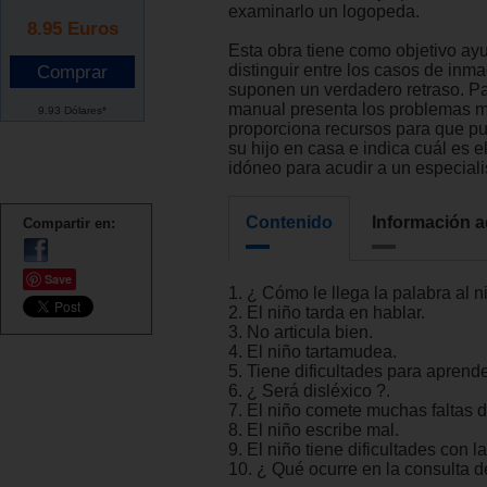
examinarlo un logopeda.
8.95
Euros
Esta obra tiene como objetivo ay
distinguir entre los casos de inm
suponen un verdadero retraso. Par
manual presenta los problemas m
9.93 Dólares*
proporciona recursos para que p
su hijo en casa e indica cuál es 
idóneo para acudir a un especiali
Contenido
Información a
Compartir en:
Save
1. ¿ Cómo le llega la palabra al n
2. El niño tarda en hablar.
3. No articula bien.
4. El niño tartamudea.
5. Tiene dificultades para aprende
6. ¿ Será disléxico ?.
7. El niño comete muchas faltas de
8. El niño escribe mal.
9. El niño tiene dificultades con 
10. ¿ Qué ocurre en la consulta d