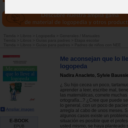
Tienda
>
Libros
>
Logopedia
>
Generales / Manuales
Tienda
>
Libros
>
Guías para padres
>
Etapa escolar
Tienda
>
Libros
>
Guías para padres
>
Padres de niños con NEE
Me aconsejan que lo lle
logopeda
Nadira Anacleto, Sylvie Baussi
¿ Su hijo cecea un poco, tartamu
aprender a leer, escribe mal, tiene
las matemáticas, comete muchas 
ortografía...? ¿Cree que puede se
lo general, con un poco de pacien
Ampliar imagen
arregla al cabo de unos meses. 
algunos casos existe un problema
E-BOOK
situación es posible que el profes
usted mismo, se haya planteado s
EPUB