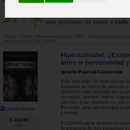
Tienda
>
Libros
>
Educación especial / NEE
>
Déficit de atención con
Hiperactividad (TDA - TDAH)
Hiperactividad. ¿Existe
entre la personalidad y
Ignacio Pascual-Castroviejo
Este libro trata con todo lujo de d
síndrome de déficit de atención e
(SDAHA) más conocido por su or
en inglés, attention deficit / hyper
(ADHD). Este síndrome no solo 
frecuente, sino que empieza a se
Ampliar imagen
y temido.
E-BOOK
El SDAHA viene definido fundam
PDF
la presencia de tres trastornos: 1) 