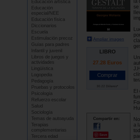
la
Educación artística
se
Educación
ll
especial/NEE
im
Educación física
Diccionarios
Lu
Escuela
po
Estimulación precoz
Ampliar imagen
cla
Guías para padres
ges
Infantil y juvenil
LIBRO
Libros de juegos y
Un
actividades
27.28
Euros
au
Lingüística
J.
cl
Logopedia
ter
Pedagogía
30.22 Dólares*
Pruebas y protocolos
El 
Psicología
fu
Refuerzo escolar
Fo
Salud
Hu
Sociología
Temas de autoayuda
Compartir en:
No
Terapias
a l
complementarias
to
Save
pa
Tercera edad