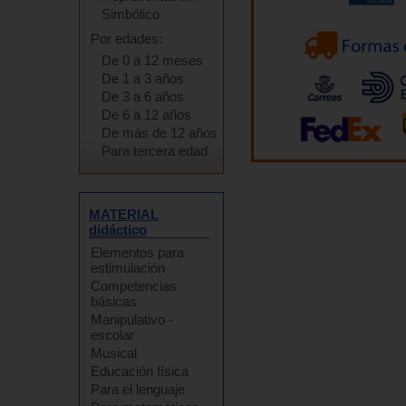
Simbólico
Por edades:
De 0 a 12 meses
De 1 a 3 años
De 3 a 6 años
De 6 a 12 años
De más de 12 años
Para tercera edad
MATERIAL
didáctico
Elementos para
estimulación
Competencias
básicas
Manipulativo -
escolar
Musical
Educación física
Para el lenguaje