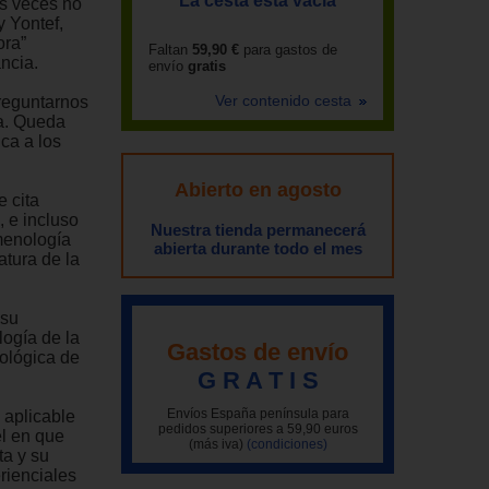
La cesta está vacía
as veces no
 Yontef,
ora”
Faltan
59,90 €
para gastos de
ncia.
envío
gratis
Ver contenido cesta
preguntarnos
da. Queda
ica a los
Abierto en agosto
 cita
 e incluso
Nuestra tienda permanecerá
menología
abierta durante todo el mes
atura de la
 su
logía de la
Gastos de envío
nológica de
G R A T I S
Envíos España península para
 aplicable
pedidos superiores a 59,90 euros
el en que
(más iva)
(condiciones)
ta y su
rienciales