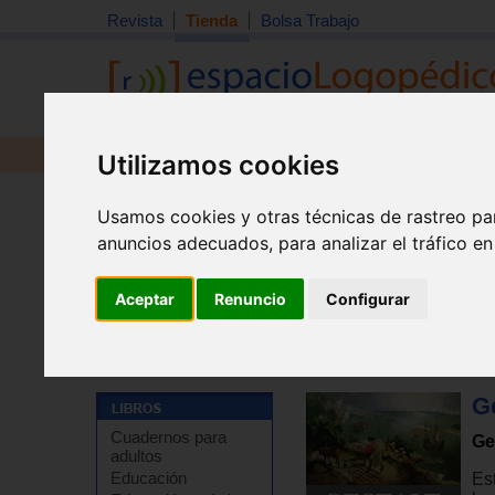
Revista
Tienda
Bolsa Trabajo
Revista
Libros
Material
Juguetes
Utilizamos cookies
Usamos cookies y otras técnicas de rastreo pa
anuncios adecuados, para analizar el tráfico e
Aceptar
Renuncio
Configurar
Tienda
>
Libros
>
Psicología
>
Psicoterapia
>
Terapia 
Ge
Cuadernos para
Ge
adultos
Educación
Es