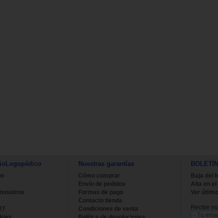
ioLogopédico
Nuestras garantías
BOLETÍ
os
Cómo comprar
Baja del b
Envío de pedidos
Alta en el
 nosotros
Formas de pago
Ver último
Contacto tienda
Recibe nue
27
Condiciones de venta
kies
Política de devoluciones