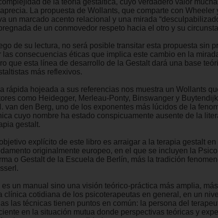
 complejidad de la teoría gestáltica, cuyo verdadero valor much
 aprecia. La propuesta de Wollants, que comparte con Wheeler y
eva un marcado acento relacional y una mirada “desculpabilizad
pregnada de un conmovedor respeto hacia el otro y su circunsta
ego de su lectura, no será posible transitar esta propuesta sin 
r las consecuencias éticas que implica este cambio en la mira
ro que esta línea de desarrollo de la Gestalt dará una base teór
taltistas más reflexivos.
a rápida hojeada a sus referencias nos muestra un Wollants que
tores como Heidegger, Merleau-Ponty, Binswanger y Buytendijk,
H. van den Berg, uno de los exponentes más lúcidos de la feno
ínica cuyo nombre ha estado conspicuamente ausente de la liter
apia gestalt.
objetivo explícito de este libro es arraigar a la terapia gestalt en
ndamento originalmente europeo, en el que se incluyen la Psico
rma o Gestalt de la Escuela de Berlín, más la tradición fenome
sserl.
 es un manual sino una visión teórico-práctica más amplia, más
a clínica cotidiana de los psicoterapeutas en general, en un niv
das las técnicas tienen puntos en común: la persona del terapeu
ciente en la situación mutua donde perspectivas teóricas y expe