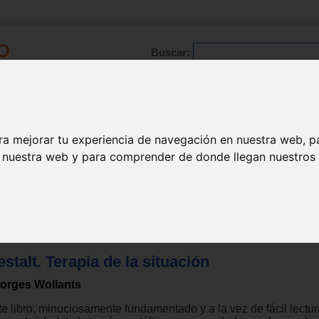
Buscar:
Formación
Directorio
Trabajo
Registro
ra mejorar tu experiencia de navegación en nuestra web, p
n nuestra web y para comprender de donde llegan nuestros v
Gestalt
stalt. Terapia de la situación
orges Wollants
te libro, minuciosamente fundamentado y a la vez de fácil lectur