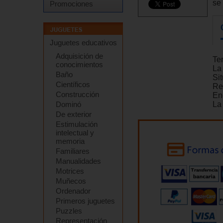
se
Promociones
Juguetes educativos
Adquisición de
Te
conocimientos
La
Baño
Si
Científicos
Re
Construcción
En
Dominó
La
De exterior
Estimulación
intelectual y
memoria
Familiares
Manualidades
Motrices
Muñecos
Ordenador
Primeros juguetes
Puzzles
Representación