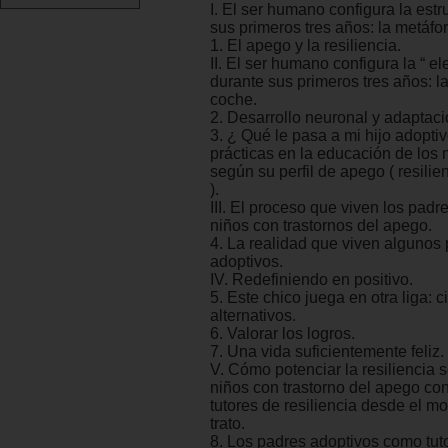
I. El ser humano configura la estr
sus primeros tres años: la metáfor
1. El apego y la resiliencia.
II. El ser humano configura la “ el
durante sus primeros tres años: l
coche.
2. Desarrollo neuronal y adaptaci
3. ¿ Qué le pasa a mi hijo adopti
prácticas en la educación de los 
según su perfil de apego ( resili
).
III. El proceso que viven los padr
niños con trastornos del apego.
4. La realidad que viven algunos
adoptivos.
IV. Redefiniendo en positivo.
5. Este chico juega en otra liga: c
alternativos.
6. Valorar los logros.
7. Una vida suficientemente feliz.
V. Cómo potenciar la resiliencia 
niños con trastorno del apego co
tutores de resiliencia desde el m
trato.
8. Los padres adoptivos como tut