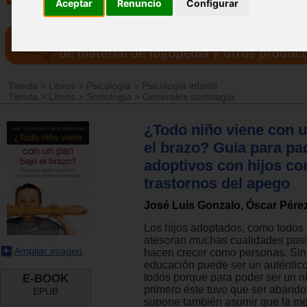
Aceptar
Renuncio
Configurar
Tienda
>
Libros
>
Psicología
>
Psicología infantil
Tienda
>
Libros
>
Sociología
>
Generales sociología
¿Todo niño viene con u
el brazo? Guía para pa
adoptivos con hijos co
trastornos del apego
José Luis Gonzalo, Óscar Pér
Los hijos adoptados, como todos 
atesoran muchas cualidades posi
Ampliar imagen
hacen crecer como personas. Sin
educación puede ser un auténtico
todos porque para poder ser un 
E-BOOK
primero éste tuvo que ser aband
EPUB
supone también asumir que la m