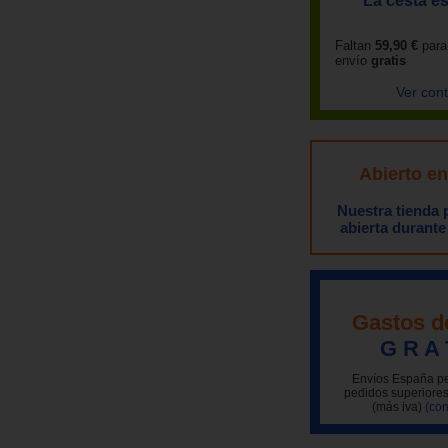
La cesta es
Faltan
59,90 €
para
envío
gratis
Ver con
Abierto e
Nuestra tienda
abierta durante
Gastos d
G R A 
Envíos España pe
pedidos superiores
(más iva)
(con