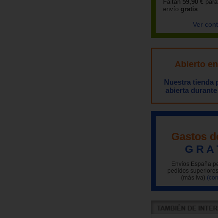
Faltan
59,90 €
para
envío
gratis
Ver con
Abierto e
Nuestra tienda
abierta durante
Gastos d
G R A 
Envíos España pe
pedidos superiores
(más iva)
(con