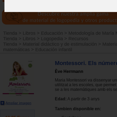
Tienda
>
Libros
>
Educación
>
Metodología de María 
Tienda
>
Libros
>
Logopedia
>
Recursos
Tienda
>
Material didáctico y de estimulación
>
Materi
matemáticas
>
Educación infantil
Montessori. Els númer
Ève Herrmann
Maria Montessori va dissenyar un 
utilitzat a les escoles, que perme
se a les matemàtiques amb els sen
Edad:
A partir de 3 anys
Ampliar imagen
Tambien disponible en: