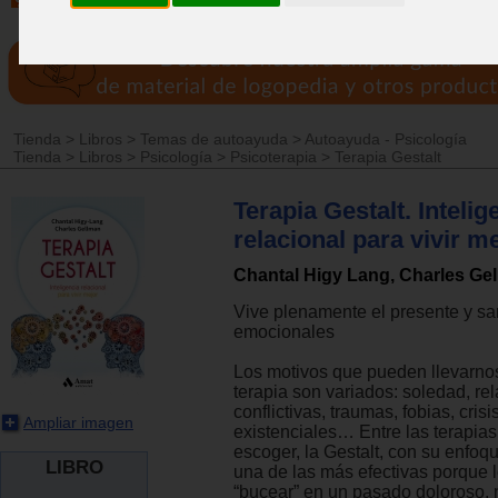
Tienda
>
Libros
>
Temas de autoayuda
>
Autoayuda - Psicología
Tienda
>
Libros
>
Psicología
>
Psicoterapia
>
Terapia Gestalt
Terapia Gestalt. Intelig
relacional para vivir m
Chantal Higy Lang, Charles Ge
Vive plenamente el presente y sa
emocionales
Los motivos que pueden llevarno
terapia son variados: soledad, re
conflictivas, traumas, fobias, crisi
Ampliar imagen
existenciales… Entre las terapi
escoger, la Gestalt, con su enfoqu
LIBRO
una de las más efectivas porque 
“bucear” en un pasado doloroso,