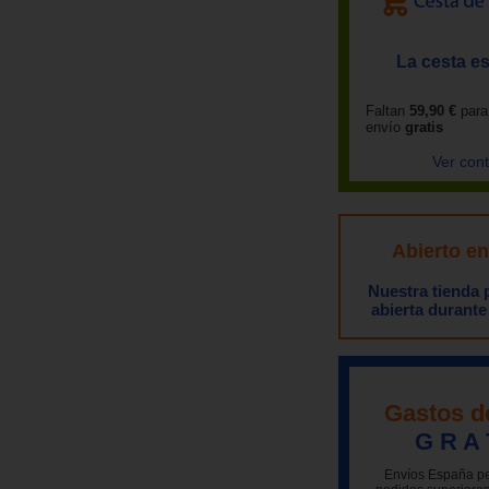
La cesta es
Faltan
59,90 €
para
envío
gratis
Ver con
Abierto e
Nuestra tienda
abierta durante
Gastos d
G R A 
Envíos España pe