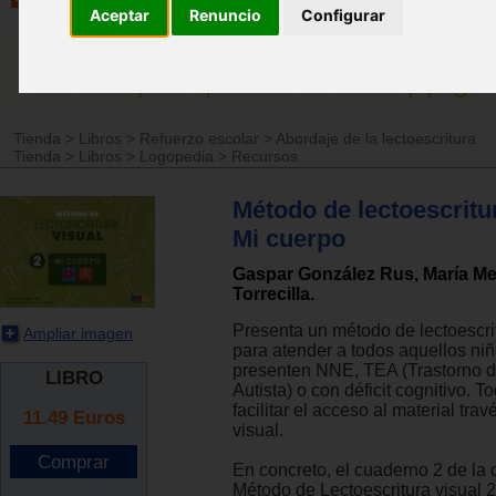
Aceptar
Renuncio
Configurar
Tienda
>
Libros
>
Refuerzo escolar
>
Abordaje de la lectoescritura
Tienda
>
Libros
>
Logopedia
>
Recursos
Método de lectoescritur
Mi cuerpo
Gaspar González Rus, María M
Torrecilla.
Presenta un método de lectoescri
Ampliar imagen
para atender a todos aquellos ni
presenten NNE, TEA (Trastorno d
LIBRO
Autista) o con déficit cognitivo. T
facilitar el acceso al material trav
11.49
Euros
visual.
En concreto, el cuaderno 2 de la 
Método de Lectoescritura visual 2