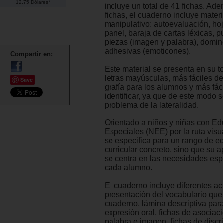
12.75 Dólares*
incluye un total de 41 fichas. Ad
fichas, el cuaderno incluye materi
manipulativo: autoevaluación, ho
panel, baraja de cartas léxicas, p
piezas (imagen y palabra), domin
adhesivas (emoticones).
Compartir en:
Este material se presenta en su t
letras mayúsculas, más fáciles de
Save
grafía para los alumnos y más fác
identificar, ya que de este modo s
problema de la lateralidad.
Orientado a niños y niñas con Ed
Especiales (NEE) por la ruta visua
se especifica para un rango de ed
curricular concreto, sino que su
se centra en las necesidades esp
cada alumno.
El cuaderno incluye diferentes act
presentación del vocabulario qu
cuaderno, lámina descriptiva para
expresión oral, fichas de asociac
palabra e imagen, fichas de discr