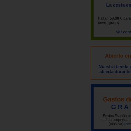
La cesta es
Faltan
59,90 €
para
envío
gratis
Ver con
Abierto e
Nuestra tienda
abierta durante
Gastos d
G R A 
Envíos España pe
pedidos superiores
(más iva)
(con