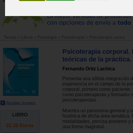
Tienda
>
Libros
>
Psicología
>
Psicoterapia
>
Psicoterapia varios
Psicoterapia corporal.
teóricas de la práctica.
Fernando Ortiz Lachica
Presenta una sólida integración 
experiencia en el campo de la ps
corporal, primero como paciente,
como psicoterapeuta y formador 
psicoterapeutas.
Ampliar imagen
Muestra un panorama general y u
LIBRO
histórica de dicha área temática
modalidades, precisa pioneros y
22.10
Euros
una forma magistral.